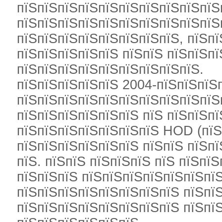
пїЅпїЅпїЅпїЅпїЅпїЅпїЅпїЅпїЅпїЅ
пїЅпїЅпїЅпїЅпїЅпїЅпїЅпїЅпїЅпїЅп
пїЅпїЅпїЅпїЅпїЅпїЅпїЅпїЅ, пїЅпї
пїЅпїЅпїЅпїЅпїЅ пїЅпїЅ пїЅпїЅп
пїЅпїЅпїЅпїЅпїЅпїЅпїЅпїЅпїЅ.
пїЅпїЅпїЅпїЅпїЅ 2004-пїЅпїЅпїЅ
пїЅпїЅпїЅпїЅпїЅпїЅпїЅпїЅпїЅпїЅ
пїЅпїЅпїЅпїЅпїЅпїЅ пїЅ пїЅпїЅп
пїЅпїЅпїЅпїЅпїЅпїЅпїЅ HOD (пїЅ
пїЅпїЅпїЅпїЅпїЅпїЅ пїЅпїЅ пїЅпї
пїЅ. пїЅпїЅ пїЅпїЅпїЅ пїЅ пїЅпї
пїЅпїЅпїЅ пїЅпїЅпїЅпїЅпїЅпїЅпї
пїЅпїЅпїЅпїЅпїЅпїЅпїЅпїЅ пїЅпї
пїЅпїЅпїЅпїЅпїЅпїЅпїЅпїЅ пїЅпї