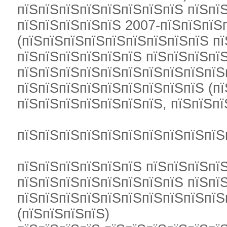
пїЅпїЅпїЅпїЅпїЅпїЅпїЅпїЅ пїЅпїЅ
пїЅпїЅпїЅпїЅпїЅ 2007-пїЅпїЅпїЅ
(пїЅпїЅпїЅпїЅпїЅпїЅпїЅпїЅпїЅ пї
пїЅпїЅпїЅпїЅпїЅпїЅ пїЅпїЅпїЅпїЅ
пїЅпїЅпїЅпїЅпїЅпїЅпїЅпїЅпїЅпїЅп
пїЅпїЅпїЅпїЅпїЅпїЅпїЅпїЅпїЅ (пї
пїЅпїЅпїЅпїЅпїЅпїЅпїЅ, пїЅпїЅпї
пїЅпїЅпїЅпїЅпїЅпїЅпїЅпїЅпїЅпїЅ
пїЅпїЅпїЅпїЅпїЅпїЅ пїЅпїЅпїЅпї
пїЅпїЅпїЅпїЅпїЅпїЅпїЅпїЅ пїЅпї
пїЅпїЅпїЅпїЅпїЅпїЅпїЅпїЅпїЅпїЅп
(пїЅпїЅпїЅпїЅ)