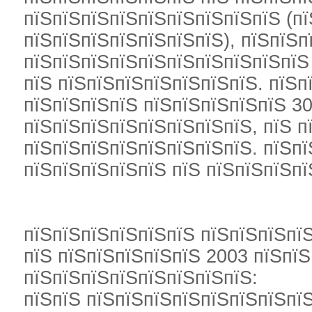
пїЅпїЅпїЅпїЅпїЅпїЅпїЅпїЅпїЅ (пї
пїЅпїЅпїЅпїЅпїЅпїЅпїЅ), пїЅпїЅп
пїЅпїЅпїЅпїЅпїЅпїЅпїЅпїЅпїЅпїЅ
пїЅ пїЅпїЅпїЅпїЅпїЅпїЅпїЅ. пїЅп
пїЅпїЅпїЅпїЅ пїЅпїЅпїЅпїЅпїЅ 3
пїЅпїЅпїЅпїЅпїЅпїЅпїЅпїЅ, пїЅ п
пїЅпїЅпїЅпїЅпїЅпїЅпїЅпїЅ. пїЅпї
пїЅпїЅпїЅпїЅпїЅ пїЅ пїЅпїЅпїЅпї
пїЅпїЅпїЅпїЅпїЅпїЅ пїЅпїЅпїЅпїЅ
пїЅ пїЅпїЅпїЅпїЅпїЅ 2003 пїЅпїЅ
пїЅпїЅпїЅпїЅпїЅпїЅпїЅпїЅ:
пїЅпїЅ пїЅпїЅпїЅпїЅпїЅпїЅпїЅпї