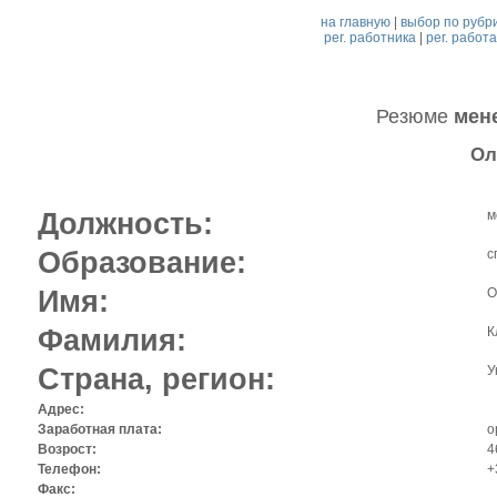
на главную
|
выбор по рубр
рег. работника
|
рег. работ
Резюме
мен
Ол
Должность:
м
Образование:
с
Имя:
О
Фамилия:
К
Страна, регион:
У
Адрес:
Заработная плата:
o
Возрост:
4
Телефон:
+
Факс: