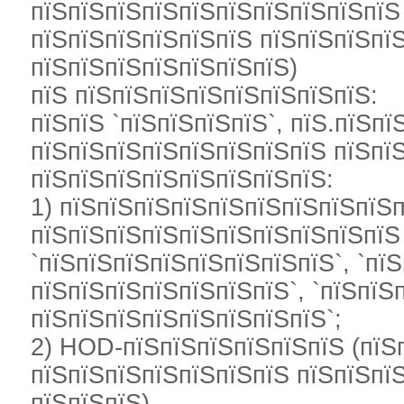
пїЅпїЅпїЅпїЅпїЅпїЅпїЅпїЅпїЅпїЅ
пїЅпїЅпїЅпїЅпїЅпїЅ пїЅпїЅпїЅпї
пїЅпїЅпїЅпїЅпїЅпїЅпїЅ)
пїЅ пїЅпїЅпїЅпїЅпїЅпїЅпїЅпїЅ:
пїЅпїЅ `пїЅпїЅпїЅпїЅ`, пїЅ.пїЅпї
пїЅпїЅпїЅпїЅпїЅпїЅпїЅпїЅ пїЅпї
пїЅпїЅпїЅпїЅпїЅпїЅпїЅпїЅ:
1) пїЅпїЅпїЅпїЅпїЅпїЅпїЅпїЅпїЅ
пїЅпїЅпїЅпїЅпїЅпїЅпїЅпїЅпїЅпїЅ
`пїЅпїЅпїЅпїЅпїЅпїЅпїЅпїЅ`, `пї
пїЅпїЅпїЅпїЅпїЅпїЅпїЅ`, `пїЅпїЅ
пїЅпїЅпїЅпїЅпїЅпїЅпїЅпїЅ`;
2) HOD-пїЅпїЅпїЅпїЅпїЅпїЅ (пїЅ
пїЅпїЅпїЅпїЅпїЅпїЅпїЅ пїЅпїЅпїЅ
пїЅпїЅпїЅ).