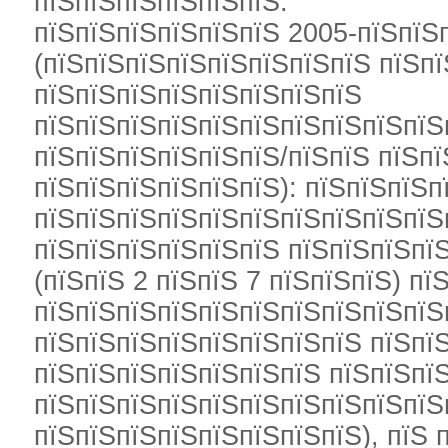
пїЅпїЅпїЅпїЅпїЅпїЅ.
пїЅпїЅпїЅпїЅпїЅпїЅ 2005-пїЅпїЅ
(пїЅпїЅпїЅпїЅпїЅпїЅпїЅпїЅ пїЅпї
пїЅпїЅпїЅпїЅпїЅпїЅпїЅпїЅ
пїЅпїЅпїЅпїЅпїЅпїЅпїЅпїЅпїЅпїЅ
пїЅпїЅпїЅпїЅпїЅпїЅ/пїЅпїЅ пїЅп
пїЅпїЅпїЅпїЅпїЅпїЅ): пїЅпїЅпїЅп
пїЅпїЅпїЅпїЅпїЅпїЅпїЅпїЅпїЅпїЅ
пїЅпїЅпїЅпїЅпїЅпїЅ пїЅпїЅпїЅпї
(пїЅпїЅ 2 пїЅпїЅ 7 пїЅпїЅпїЅ) пї
пїЅпїЅпїЅпїЅпїЅпїЅпїЅпїЅпїЅпїЅп
пїЅпїЅпїЅпїЅпїЅпїЅпїЅпїЅ пїЅпї
пїЅпїЅпїЅпїЅпїЅпїЅпїЅ пїЅпїЅпї
пїЅпїЅпїЅпїЅпїЅпїЅпїЅпїЅпїЅпїЅ
пїЅпїЅпїЅпїЅпїЅпїЅпїЅпїЅ), пїЅ 