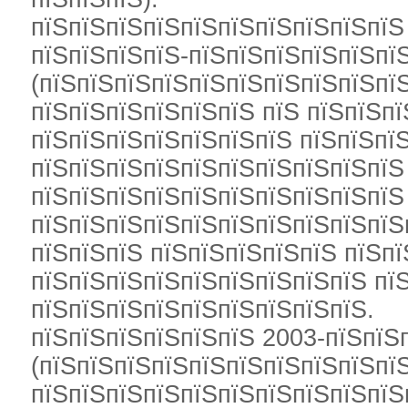
пїЅпїЅпїЅпїЅпїЅпїЅпїЅпїЅпїЅпїЅ
пїЅпїЅпїЅпїЅ-пїЅпїЅпїЅпїЅпїЅпї
(пїЅпїЅпїЅпїЅпїЅпїЅпїЅпїЅпїЅпїЅ
пїЅпїЅпїЅпїЅпїЅпїЅ пїЅ пїЅпїЅп
пїЅпїЅпїЅпїЅпїЅпїЅпїЅ пїЅпїЅпї
пїЅпїЅпїЅпїЅпїЅпїЅпїЅпїЅпїЅпїЅ 
пїЅпїЅпїЅпїЅпїЅпїЅпїЅпїЅпїЅпїЅ
пїЅпїЅпїЅпїЅпїЅпїЅпїЅпїЅпїЅпїЅ
пїЅпїЅпїЅ пїЅпїЅпїЅпїЅпїЅ пїЅпї
пїЅпїЅпїЅпїЅпїЅпїЅпїЅпїЅпїЅ пїЅ
пїЅпїЅпїЅпїЅпїЅпїЅпїЅпїЅпїЅ.
пїЅпїЅпїЅпїЅпїЅпїЅ 2003-пїЅпїЅ
(пїЅпїЅпїЅпїЅпїЅпїЅпїЅпїЅпїЅпїЅ
пїЅпїЅпїЅпїЅпїЅпїЅпїЅпїЅпїЅпїЅ