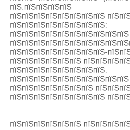
пїЅ.пїЅпїЅпїЅпїЅ
пїЅпїЅпїЅпїЅпїЅпїЅпїЅпїЅ пїЅпї
пїЅпїЅпїЅпїЅпїЅпїЅпїЅпїЅ:
пїЅпїЅпїЅпїЅпїЅпїЅпїЅпїЅпїЅпїЅ
пїЅпїЅпїЅпїЅпїЅпїЅпїЅпїЅпїЅпїЅ
пїЅпїЅпїЅпїЅпїЅпїЅпїЅпїЅ-пїЅпї
пїЅпїЅпїЅпїЅпїЅпїЅ пїЅпїЅпїЅпї
пїЅпїЅпїЅпїЅпїЅпїЅпїЅпїЅ.
пїЅпїЅпїЅпїЅпїЅпїЅпїЅпїЅпїЅпїЅ
пїЅпїЅпїЅпїЅпїЅпїЅпїЅ пїЅпїЅпї
пїЅпїЅпїЅпїЅпїЅпїЅпїЅпїЅ пїЅпї
пїЅпїЅпїЅпїЅпїЅпїЅ пїЅпїЅпїЅпїЅ