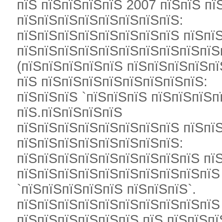
пїЅ пїЅпїЅпїЅпїЅ 2007 пїЅпїЅ пї
пїЅпїЅпїЅпїЅпїЅпїЅпїЅпїЅ:
пїЅпїЅпїЅпїЅпїЅпїЅпїЅпїЅ пїЅпї
пїЅпїЅпїЅпїЅпїЅпїЅпїЅпїЅпїЅпїЅ
(пїЅпїЅпїЅпїЅпїЅ пїЅпїЅпїЅпїЅпї
пїЅ пїЅпїЅпїЅпїЅпїЅпїЅпїЅпїЅ:
пїЅпїЅпїЅ `пїЅпїЅпїЅ пїЅпїЅпїЅп
пїЅ.пїЅпїЅпїЅпїЅ
пїЅпїЅпїЅпїЅпїЅпїЅпїЅпїЅ пїЅпї
пїЅпїЅпїЅпїЅпїЅпїЅпїЅпїЅ:
пїЅпїЅпїЅпїЅпїЅпїЅпїЅпїЅпїЅ пї
пїЅпїЅпїЅпїЅпїЅпїЅпїЅпїЅпїЅпїЅ 
`пїЅпїЅпїЅпїЅпїЅ пїЅпїЅпїЅ`.
пїЅпїЅпїЅпїЅпїЅпїЅпїЅпїЅпїЅпїЅ
пїЅпїЅпїЅпїЅпїЅпїЅ пїЅ пїЅпїЅп