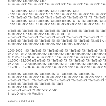
пїЅпїЅпїЅпїЅпїЅпїЅпїЅпїЅпїЅ
пїЅпїЅ пїЅпїЅпїЅпїЅпїЅпїЅпїЅпїЅпїЅпїЅ пїЅпїЅпїЅпїЅпїЅпїЅпїЅпїЅпїЅпїЅпї
- пїЅпїЅпїЅпїЅпїЅпїЅ пїЅпїЅпїЅпїЅпїЅ пїЅпїЅпїЅпїЅпїЅ
- пїЅпїЅпїЅпїЅпїЅпїЅпїЅпїЅпїЅ пїЅ пїЅпїЅпїЅпїЅпїЅпїЅпїЅпїЅпїЅпїЅпїЅпїЅп
- пїЅпїЅпїЅпїЅпїЅпїЅпїЅпїЅпїЅпїЅ пїЅпїЅпїЅпїЅпїЅпїЅпїЅпїЅ пїЅ пїЅпїЅпї
- пїЅпїЅпїЅпїЅпїЅпїЅ пїЅпїЅпїЅпїЅпїЅпїЅ пїЅпїЅпїЅ пїЅ пїЅпїЅпїЅпїЅпїЅпїЅ
- пїЅпїЅпїЅпїЅпїЅпїЅ пїЅпїЅпїЅпїЅпїЅпїЅпїЅ пїЅ пїЅпїЅпїЅпїЅпїЅпїЅпїЅ пї
пїЅпїЅпїЅпїЅпїЅпїЅпїЅ пїЅпїЅпїЅпїЅпїЅпїЅпїЅ пїЅпїЅпїЅпїЅпїЅпїЅпїЅпїЅпї
пїЅпїЅпїЅпїЅ пїЅпїЅпїЅпїЅпїЅпїЅпїЅ: 02.01.1981
пїЅпїЅпїЅпїЅпїЅпїЅпїЅпїЅпїЅпїЅпїЅ: пїЅпїЅпїЅпїЅпїЅпїЅпїЅпїЅпїЅпїЅпїЅ п
пїЅпїЅпїЅпїЅпїЅпїЅпїЅпїЅпїЅпїЅпїЅ пїЅпїЅпїЅпїЅпїЅпїЅпїЅпїЅпїЅ: пїЅВ», 
пїЅпїЅпїЅпїЅпїЅпїЅпїЅпїЅпїЅпїЅпїЅ пїЅпїЅпїЅпїЅ: 6 пїЅпїЅпїЅ
2000-2005 - пїЅпїЅпїЅпїЅпїЅпїЅпїЅпїЅ пїЅпїЅпїЅпїЅпїЅпїЅпїЅпїЅпїЅпїЅпїЅ
05.2004 - 04.2005 пїЅ пїЅпїЅпїЅпїЅпїЅпїЅпїЅпїЅ пїЅпїЅ пїЅпїЅпїЅпїЅпїЅпї
05.2005 - 11.2006 пїЅ пїЅпїЅпїЅпїЅ пїЅпїЅпїЅпїЅпїЅпїЅпїЅ пїЅпїЅпїЅпїЅпї
11.2006 - 12.2007 пїЅ пїЅпїЅпїЅпїЅпїЅпїЅпїЅ пїЅпїЅпїЅпїЅпїЅпїЅпїЅпїЅпї
05.2008 - 10.2008 пїЅ пїЅпїЅпїЅпїЅпїЅпїЅпїЅ пїЅпїЅпїЅпїЅпїЅпїЅпїЅпїЅ пї
11.2008 - 02.2009 пїЅ пїЅпїЅпїЅпїЅпїЅпїЅпїЅ пїЅпїЅпїЅпїЅпїЅпїЅпїЅпїЅпї
пїЅпїЅпїЅпїЅпїЅпїЅпїЅпїЅпїЅпїЅпїЅпїЅ пїЅпїЅпїЅпїЅпїЅпїЅпїЅпїЅ:
пїЅпїЅпїЅпїЅпїЅпїЅпїЅпїЅпїЅпїЅ пїЅпїЅпїЅпїЅпїЅпїЅпїЅпїЅпїЅпїЅ пїЅпїЅ, п
пїЅпїЅпїЅпїЅпїЅ. пїЅпїЅпїЅпїЅпїЅпїЅ пїЅпїЅпїЅпїЅпїЅпїЅпїЅпїЅпїЅпїЅпїЅп
пїЅпїЅпїЅпїЅпїЅпїЅпїЅпїЅпїЅпїЅпїЅпїЅпїЅ.
пїЅпїЅпїЅпїЅпїЅпїЅпїЅ :
пїЅпїЅпїЅ. пїЅпїЅпїЅ. 8067-721-66-00
I-mail: Onubis_rdv@mail.ru
добавлено 2009-03-21