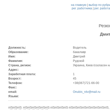
на главную
|
выбор по рубр
рег. работника
|
рег. работ
Рез
Дмит
Должность:
Водитель
Образование:
бакалавр
Имя:
Дмитрий
Фамилия:
Рудской
Страна, регион:
Украина, Киев /
согласен 
Адрес:
Заработная плата:
1
Возрост:
45
Телефон:
+38(067)721-66-00
Факс:
email:
Onubis_rdv@mail.ru
Языки:
пїЅпїЅпїЅ: пїЅпїЅпїЅпїЅпїЅпїЅ пїЅпїЅпїЅпїЅ пїЅпїЅпїЅпїЅпїЅпїЅпїЅпїЅпїЅ,