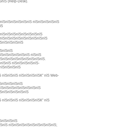
ЅпїЅ (Help-Desk).
ЅпїЅпїЅпїЅпїЅпїЅпїЅ пїЅпїЅпїЅпїЅпїЅ
їЅ
ЅпїЅпїЅпїЅпїЅпїЅпїЅпїЅпїЅ
 пїЅпїЅпїЅпїЅпїЅпїЅпїЅпїЅпїЅ
їЅпїЅпїЅпїЅпїЅ
їЅпїЅпїЅ
їЅпїЅпїЅпїЅпїЅпїЅ пїЅпїЅ
їЅпїЅпїЅпїЅпїЅпїЅпїЅпїЅпїЅ.
ЅпїЅпїЅ пїЅпїЅпїЅпїЅпїЅ-
пїЅпїЅпїЅпїЅ
Ѕ пїЅпїЅпїЅ пїЅпїЅпїЅпїЅК” пїЅ Web-
їЅпїЅпїЅпїЅпїЅ
пїЅпїЅпїЅпїЅпїЅпїЅпїЅпїЅ
їЅпїЅпїЅпїЅпїЅпїЅ
Ѕ пїЅпїЅпїЅ пїЅпїЅпїЅпїЅК” пїЅ
їЅпїЅпїЅпїЅ
їЅпїЅ пїЅпїЅпїЅпїЅпїЅпїЅпїЅпїЅпїЅ;
,