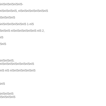
їЅпїЅпїЅпїЅпїЅпїЅ-
ЅпїЅпїЅпїЅпїЅ, пїЅпїЅпїЅпїЅпїЅпїЅпїЅ
пїЅпїЅпїЅпїЅ
їЅпїЅпїЅпїЅпїЅпїЅпїЅ 1-пїЅ
ЅпїЅпїЅ пїЅпїЅпїЅпїЅпїЅпїЅ пїЅ 2,
пїЅ
їЅпїЅ
ЅпїЅпїЅпїЅ;
ЅпїЅпїЅпїЅпїЅпїЅпїЅпїЅпїЅ
пїЅ пїЅ пїЅпїЅпїЅпїЅпїЅпїЅ
ЅпїЅ
ЅпїЅпїЅпїЅ
пїЅпїЅпїЅпїЅ