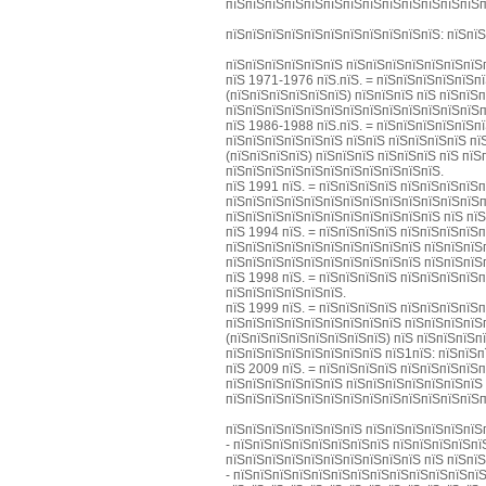
пїЅпїЅпїЅпїЅпїЅпїЅпїЅпїЅпїЅпїЅпїЅпїЅпїЅп
пїЅпїЅпїЅпїЅпїЅпїЅпїЅпїЅпїЅпїЅпїЅ: пїЅпї
пїЅпїЅпїЅпїЅпїЅпїЅ пїЅпїЅпїЅпїЅпїЅпїЅпїЅп
пїЅ 1971-1976 пїЅ.пїЅ. = пїЅпїЅпїЅпїЅпїЅ
(пїЅпїЅпїЅпїЅпїЅпїЅ) пїЅпїЅпїЅ пїЅ пїЅпїЅ
пїЅпїЅпїЅпїЅпїЅпїЅпїЅпїЅпїЅпїЅпїЅпїЅпїЅп
пїЅ 1986-1988 пїЅ.пїЅ. = пїЅпїЅпїЅпїЅпїЅ
пїЅпїЅпїЅпїЅпїЅпїЅ пїЅпїЅ пїЅпїЅпїЅпїЅ п
(пїЅпїЅпїЅпїЅ) пїЅпїЅпїЅ пїЅпїЅпїЅ пїЅ пї
пїЅпїЅпїЅпїЅпїЅпїЅпїЅпїЅпїЅпїЅпїЅ.
пїЅ 1991 пїЅ. = пїЅпїЅпїЅпїЅ пїЅпїЅпїЅпїЅ
пїЅпїЅпїЅпїЅпїЅпїЅпїЅпїЅпїЅпїЅпїЅпїЅпїЅп
пїЅпїЅпїЅпїЅпїЅпїЅпїЅпїЅпїЅпїЅпїЅ пїЅ пї
пїЅ 1994 пїЅ. = пїЅпїЅпїЅпїЅ пїЅпїЅпїЅпїЅ
пїЅпїЅпїЅпїЅпїЅпїЅпїЅпїЅпїЅпїЅ пїЅпїЅпїЅ
пїЅпїЅпїЅпїЅпїЅпїЅпїЅпїЅпїЅпїЅ пїЅпїЅпїЅ
пїЅ 1998 пїЅ. = пїЅпїЅпїЅпїЅ пїЅпїЅпїЅпїЅ
пїЅпїЅпїЅпїЅпїЅпїЅ.
пїЅ 1999 пїЅ. = пїЅпїЅпїЅпїЅ пїЅпїЅпїЅпї
пїЅпїЅпїЅпїЅпїЅпїЅпїЅпїЅпїЅ пїЅпїЅпїЅпїЅ
(пїЅпїЅпїЅпїЅпїЅпїЅпїЅпїЅ) пїЅ пїЅпїЅпїЅп
пїЅпїЅпїЅпїЅпїЅпїЅпїЅпїЅ пїЅ1пїЅ: пїЅпїЅп
пїЅ 2009 пїЅ. = пїЅпїЅпїЅпїЅ пїЅпїЅпїЅпїЅ
пїЅпїЅпїЅпїЅпїЅпїЅ пїЅпїЅпїЅпїЅпїЅпїЅпїЅ
пїЅпїЅпїЅпїЅпїЅпїЅпїЅпїЅпїЅпїЅпїЅпїЅпїЅп
пїЅпїЅпїЅпїЅпїЅпїЅпїЅ пїЅпїЅпїЅпїЅпїЅпїЅ
- пїЅпїЅпїЅпїЅпїЅпїЅпїЅпїЅ пїЅпїЅпїЅпїЅп
пїЅпїЅпїЅпїЅпїЅпїЅпїЅпїЅпїЅпїЅ пїЅ пїЅпї
- пїЅпїЅпїЅпїЅпїЅпїЅпїЅпїЅпїЅпїЅпїЅпїЅпїЅ