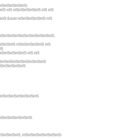
пїЅпїЅпїЅпїЅпїЅ;
пїЅ пїЅ пїЅпїЅпїЅпїЅпїЅ пїЅ пїЅ
ЅпїЅ Excel-пїЅпїЅпїЅпїЅпїЅ пїЅ
пїЅпїЅпїЅпїЅпїЅпїЅпїЅпїЅпїЅпїЅ,
пїЅпїЅпїЅ пїЅпїЅпїЅпїЅпїЅ пїЅ
їЅ
пїЅпїЅпїЅпїЅпїЅ пїЅ пїЅ
їЅпїЅпїЅпїЅпїЅпїЅпїЅпїЅпїЅ
пїЅпїЅпїЅпїЅпїЅ
-пїЅпїЅпїЅпїЅпїЅпїЅпїЅ
пїЅпїЅпїЅпїЅпїЅпїЅ.
пїЅпїЅпїЅпїЅ; пїЅпїЅпїЅпїЅпїЅпїЅпїЅ-