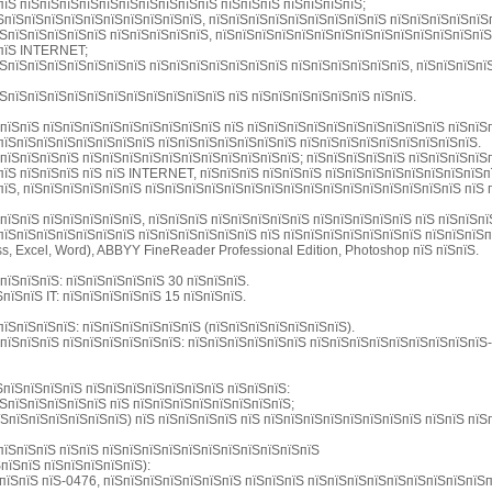
пїЅ пїЅпїЅпїЅпїЅпїЅпїЅпїЅпїЅпїЅпїЅ пїЅпїЅпїЅ пїЅпїЅпїЅпїЅ;
їЅпїЅпїЅпїЅпїЅпїЅпїЅпїЅпїЅпїЅпїЅ, пїЅпїЅпїЅпїЅпїЅпїЅпїЅпїЅпїЅ пїЅпїЅпїЅпїЅпїЅ
їЅпїЅпїЅпїЅпїЅпїЅ пїЅпїЅпїЅпїЅпїЅ, пїЅпїЅпїЅпїЅпїЅпїЅпїЅпїЅпїЅпїЅпїЅпїЅпїЅпїЅ
ЅпїЅ INTERNET;
їЅпїЅпїЅпїЅпїЅпїЅпїЅпїЅ пїЅпїЅпїЅпїЅпїЅпїЅпїЅ пїЅпїЅпїЅпїЅпїЅпїЅ, пїЅпїЅпїЅпї
їЅпїЅпїЅпїЅпїЅпїЅпїЅпїЅпїЅпїЅпїЅпїЅ пїЅ пїЅпїЅпїЅпїЅпїЅпїЅ пїЅпїЅ.
ЅпїЅпїЅ пїЅпїЅпїЅпїЅпїЅпїЅпїЅпїЅпїЅ пїЅ пїЅпїЅпїЅпїЅпїЅпїЅпїЅпїЅпїЅпїЅ пїЅпїЅ
пїЅпїЅпїЅпїЅпїЅпїЅпїЅпїЅ пїЅпїЅпїЅпїЅпїЅпїЅпїЅ пїЅпїЅпїЅпїЅпїЅпїЅпїЅпїЅпїЅ.
пїЅпїЅпїЅпїЅ пїЅпїЅпїЅпїЅпїЅпїЅпїЅпїЅпїЅпїЅпїЅ; пїЅпїЅпїЅпїЅпїЅ пїЅпїЅпїЅпїЅ
пїЅ пїЅпїЅпїЅ пїЅ пїЅ INTERNET, пїЅпїЅпїЅ пїЅпїЅпїЅ пїЅпїЅпїЅпїЅпїЅпїЅпїЅпїЅп
їЅ, пїЅпїЅпїЅпїЅпїЅпїЅ пїЅпїЅпїЅпїЅпїЅпїЅпїЅпїЅпїЅпїЅпїЅпїЅпїЅпїЅпїЅпїЅ пїЅ 
пїЅпїЅ пїЅпїЅпїЅпїЅпїЅ, пїЅпїЅпїЅ пїЅпїЅпїЅпїЅпїЅ пїЅпїЅпїЅпїЅпїЅ пїЅ пїЅпїЅп
пїЅпїЅпїЅпїЅпїЅпїЅпїЅ пїЅпїЅпїЅпїЅпїЅпїЅ пїЅ пїЅпїЅпїЅпїЅпїЅпїЅпїЅ пїЅпїЅпїЅ
s, Excel, Word), ABBYY FineReader Professional Edition, Photoshop пїЅ пїЅпїЅ.
пїЅпїЅпїЅ: пїЅпїЅпїЅпїЅпїЅ 30 пїЅпїЅпїЅ.
пїЅпїЅ IT: пїЅпїЅпїЅпїЅпїЅ 15 пїЅпїЅпїЅ.
їЅпїЅпїЅпїЅ: пїЅпїЅпїЅпїЅпїЅпїЅ (пїЅпїЅпїЅпїЅпїЅпїЅпїЅ).
ЅпїЅпїЅпїЅ пїЅпїЅпїЅпїЅпїЅпїЅ: пїЅпїЅпїЅпїЅпїЅпїЅ пїЅпїЅпїЅпїЅпїЅпїЅпїЅпїЅпїЅ
ЅпїЅпїЅпїЅпїЅ пїЅпїЅпїЅпїЅпїЅпїЅпїЅ пїЅпїЅпїЅ:
їЅпїЅпїЅпїЅпїЅпїЅ пїЅ пїЅпїЅпїЅпїЅпїЅпїЅпїЅпїЅ;
їЅпїЅпїЅпїЅпїЅпїЅпїЅ) пїЅ пїЅпїЅпїЅпїЅ пїЅ пїЅпїЅпїЅпїЅпїЅпїЅпїЅпїЅ пїЅпїЅ пїЅ
пїЅпїЅпїЅ пїЅпїЅ пїЅпїЅпїЅпїЅпїЅпїЅпїЅпїЅпїЅпїЅпїЅ
пїЅпїЅ пїЅпїЅпїЅпїЅпїЅ):
їЅпїЅпїЅ пїЅ-0476, пїЅпїЅпїЅпїЅпїЅпїЅпїЅ пїЅпїЅпїЅ пїЅпїЅпїЅпїЅпїЅпїЅпїЅпїЅпїЅ