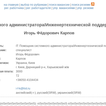
на главную
|
выбор по рубрикам
|
поиск вакансии
|
поиск резюме
рег. работника
|
рег. работадателя
|
упр. вакансиями
|
упр. резюме
ного администратора/Инженертехнической поддер
Игорь Фёдорович Карпов
ть:
IT: Помощник системного администратора/Инженертехнической по
ание:
специалист
Игорь Фёдорович
:
Карпов
регион:
Украина, Киев
г. Киев, Дарницкий р-н, Харьковский ж/м
ая плата:
3000
72
:
+38050-4104434
i-f-k@list.ru
английский(-r-), русский(SRW), украинский(SRW)
(пїЅпїЅпїЅпїЅпїЅпїЅпїЅпїЅ): пїЅпїЅпїЅпїЅпїЅпїЅпїЅ пїЅпїЅпїЅпїЅпїЅпїЅпїЅпїЅпї