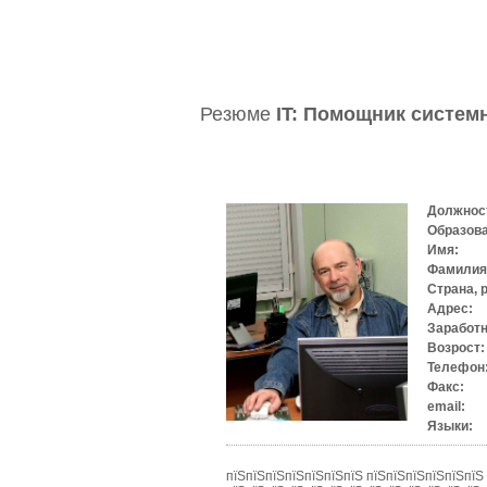
Резюме
IT: Помощник систем
Должнос
Образов
Имя:
Фамилия
Страна, 
Адрес:
Заработн
Возрост:
Телефон
Факс:
email:
Языки:
пїЅпїЅпїЅпїЅпїЅпїЅпїЅ пїЅпїЅпїЅпїЅпїЅпїЅ 