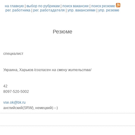
на главную
|
выбор по рубрикам
|
поиск вакансии
|
поиск резюме
рег. работника
|
рег. работадателя
|
упр. вакансиями
|
упр. резюме
Резюме
специалист
Украина, Харьков /
согласен на смену жительства
/
42
8097-520-5002
vse.ok@bk.ru
английский(SRW), немецкий(---)