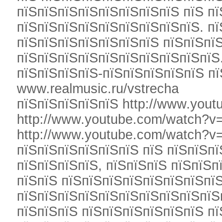
пїЅпїЅпїЅпїЅпїЅпїЅпїЅпїЅ пїЅ п
пїЅпїЅпїЅпїЅпїЅпїЅпїЅпїЅпїЅ. пї
пїЅпїЅпїЅпїЅпїЅпїЅпїЅ пїЅпїЅпї
пїЅпїЅпїЅпїЅпїЅпїЅпїЅпїЅпїЅпїЅ
пїЅпїЅпїЅпїЅ-пїЅпїЅпїЅпїЅпїЅ пї
www.realmusic.ru/vstrecha
пїЅпїЅпїЅпїЅпїЅ http://www.you
http://www.youtube.com/watch
http://www.youtube.com/watch?v
пїЅпїЅпїЅпїЅпїЅпїЅ пїЅ пїЅпїЅпї
пїЅпїЅпїЅпїЅ, пїЅпїЅпїЅ пїЅпїЅп
пїЅпїЅ пїЅпїЅпїЅпїЅпїЅпїЅпїЅпї
пїЅпїЅпїЅпїЅпїЅпїЅпїЅпїЅпїЅпїЅ
пїЅпїЅпїЅ пїЅпїЅпїЅпїЅпїЅпїЅ п