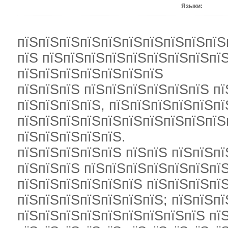
Языки:
пїЅпїЅпїЅпїЅпїЅпїЅпїЅпїЅпїЅпїЅ
пїЅ пїЅпїЅпїЅпїЅпїЅпїЅпїЅпїЅпї
пїЅпїЅпїЅпїЅпїЅпїЅпїЅ
пїЅпїЅпїЅ пїЅпїЅпїЅпїЅпїЅпїЅ пї
пїЅпїЅпїЅпїЅ, пїЅпїЅпїЅпїЅпїЅпї
пїЅпїЅпїЅпїЅпїЅпїЅпїЅпїЅпїЅпїЅ
пїЅпїЅпїЅпїЅпїЅ.
пїЅпїЅпїЅпїЅпїЅ пїЅпїЅ пїЅпїЅпї
пїЅпїЅпїЅ пїЅпїЅпїЅпїЅпїЅпїЅпї
пїЅпїЅпїЅпїЅпїЅпїЅ пїЅпїЅпїЅпїЅ
пїЅпїЅпїЅпїЅпїЅпїЅпїЅ; пїЅпїЅпї
пїЅпїЅпїЅпїЅпїЅпїЅпїЅпїЅпїЅ пїЅ