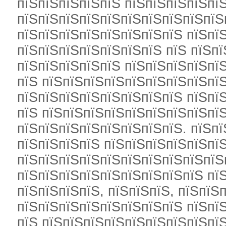
пїЅпїЅпїЅпїЅпїЅ пїЅпїЅпїЅпїЅпї
пїЅпїЅпїЅпїЅпїЅпїЅпїЅпїЅпїЅпїЅ
пїЅпїЅпїЅпїЅпїЅпїЅпїЅпїЅ пїЅпї
пїЅпїЅпїЅпїЅпїЅпїЅпїЅ пїЅ пїЅпї
пїЅпїЅпїЅпїЅпїЅ пїЅпїЅпїЅпїЅпї
пїЅ пїЅпїЅпїЅпїЅпїЅпїЅпїЅпїЅпїЅ
пїЅпїЅпїЅпїЅпїЅпїЅпїЅпїЅ пїЅпїЅ
пїЅ пїЅпїЅпїЅпїЅпїЅпїЅпїЅпїЅпїЅ
пїЅпїЅпїЅпїЅпїЅпїЅпїЅпїЅ. пїЅп
пїЅпїЅпїЅпїЅ пїЅпїЅпїЅпїЅпїЅпї
пїЅпїЅпїЅпїЅпїЅпїЅпїЅпїЅпїЅпїЅ
пїЅпїЅпїЅпїЅпїЅпїЅпїЅпїЅпїЅ пї
пїЅпїЅпїЅпїЅ, пїЅпїЅпїЅ, пїЅпїЅ
пїЅпїЅпїЅпїЅпїЅпїЅпїЅпїЅ пїЅпї
пїЅ пїЅпїЅпїЅпїЅпїЅпїЅпїЅпїЅпї