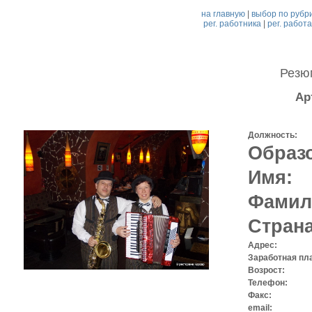
на главную
|
выбор по рубр
рег. работника
|
рег. работ
Рез
Ар
Должность:
Образ
Имя:
Фамил
Страна
Адрес:
Заработная пла
Возрост:
Телефон:
Факс:
email: