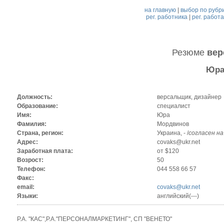
на главную
|
выбор по рубр
рег. работника
|
рег. работ
Резюме
вер
Юра
Должность:
версальщик, дизайнер
Образование:
специалист
Имя:
Юра
Фамилия:
Мордвинов
Страна, регион:
Украина, - /
согласен н
Адрес:
covaks@ukr.net
Заработная плата:
от $120
Возрост:
50
Телефон:
044 558 66 57
Факс:
email:
covaks@ukr.net
Языки:
английский(---)
Р.А. "КАС",Р.А."ПЕРСОНАЛМАРКЕТИНГ", СП "ВЕНЕТО"