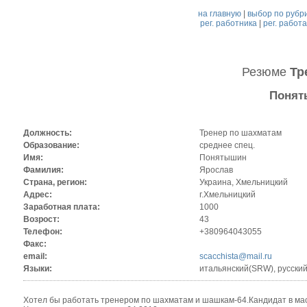
на главную
|
выбор по рубр
рег. работника
|
рег. работ
Резюме
Тр
Понят
Должность:
Тренер по шахматам
Образование:
среднее спец.
Имя:
Понятышин
Фамилия:
Ярослав
Страна, регион:
Украина, Хмельницкий
Адрес:
г.Хмельницкий
Заработная плата:
1000
Возрост:
43
Телефон:
+380964043055
Факс:
email:
scacchista@mail.ru
Языки:
итальянский(SRW), русский(
Хотел бы работать тренером по шахматам и шашкам-64.Кандидат в мас