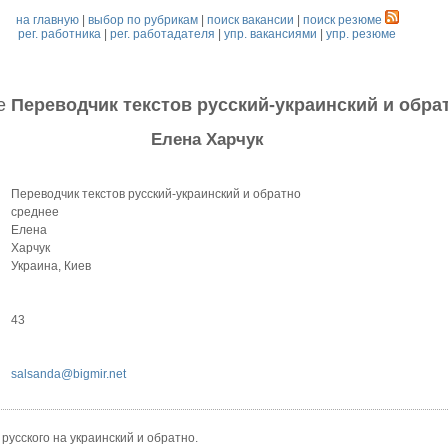
на главную
|
выбор по рубрикам
|
поиск вакансии
|
поиск резюме
рег. работника
|
рег. работадателя
|
упр. вакансиями
|
упр. резюме
е
Переводчик текстов русский-украинский и обра
Елена Харчук
Переводчик текстов русский-украинский и обратно
среднее
Елена
Харчук
Украина, Киев
43
salsanda@bigmir.net
русского на украинский и обратно.