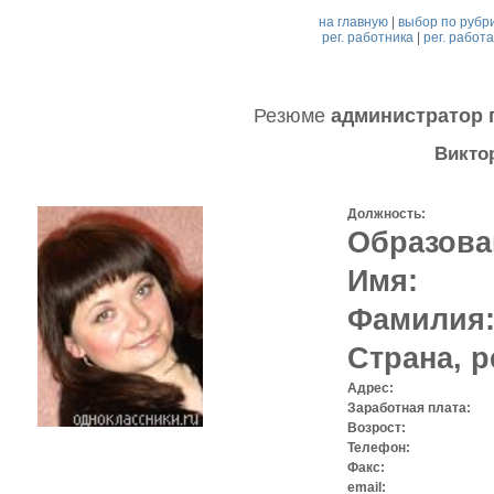
на главную
|
выбор по рубр
рег. работника
|
рег. работ
Резюме
администратор 
Викто
Должность:
Образова
Имя:
Фамилия
Страна, р
Адрес:
Заработная плата:
Возрост:
Телефон:
Факс:
email: