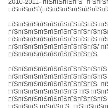
2010-2011- пїЅпїЅпїЅпїЅ `пїЅпїЅ
пїЅпїЅпїЅ`(пїЅпїЅпїЅпїЅпїЅпїЅп
пїЅпїЅпїЅпїЅпїЅпїЅпїЅпїЅпїЅ пї
пїЅпїЅпїЅпїЅпїЅпїЅпїЅпїЅпїЅпїЅ
пїЅпїЅпїЅпїЅпїЅпїЅпїЅпїЅпїЅ пїЅ
пїЅпїЅпїЅпїЅпїЅпїЅпїЅпїЅпїЅ/ п
пїЅпїЅпїЅпїЅпїЅпїЅпїЅпїЅпїЅ.
пїЅпїЅпїЅпїЅпїЅпїЅпїЅпїЅпїЅпїЅ
пїЅпїЅпїЅпїЅпїЅпїЅпїЅпїЅпїЅпїЅ
пїЅпїЅпїЅпїЅпїЅпїЅпїЅпїЅпїЅ, п
пїЅпїЅпїЅпїЅпїЅпїЅпїЅ пїЅ пїЅпї
пїЅпїЅпїЅпїЅпїЅпїЅпїЅпїЅпїЅпїЅ
пїЅпїЅпїЅ пїЅпїЅпїЅ, пїЅпїЅпїЅп