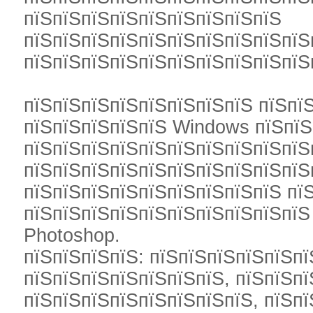
пїЅпїЅпїЅпїЅпїЅпїЅпїЅпїЅпїЅ
пїЅпїЅпїЅпїЅпїЅпїЅпїЅпїЅпїЅпїЅ
пїЅпїЅпїЅпїЅпїЅпїЅпїЅпїЅпїЅпїЅ
пїЅпїЅпїЅпїЅпїЅпїЅпїЅпїЅ пїЅпїЅ
пїЅпїЅпїЅпїЅпїЅ Windows пїЅпїЅ
пїЅпїЅпїЅпїЅпїЅпїЅпїЅпїЅпїЅпїЅп
пїЅпїЅпїЅпїЅпїЅпїЅпїЅпїЅпїЅпїЅп
пїЅпїЅпїЅпїЅпїЅпїЅпїЅпїЅпїЅ пїЅ
пїЅпїЅпїЅпїЅпїЅпїЅпїЅпїЅпїЅпїЅ
Photoshop.
пїЅпїЅпїЅпїЅ: пїЅпїЅпїЅпїЅпїЅпї
пїЅпїЅпїЅпїЅпїЅпїЅпїЅ, пїЅпїЅпї
пїЅпїЅпїЅпїЅпїЅпїЅпїЅпїЅ, пїЅпї