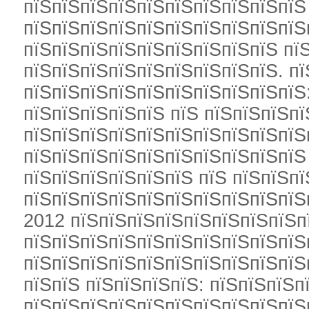
пїЅпїЅпїЅпїЅпїЅпїЅпїЅпїЅпїЅпїЅ
пїЅпїЅпїЅпїЅпїЅпїЅпїЅпїЅпїЅпїЅ
пїЅпїЅпїЅпїЅпїЅпїЅпїЅпїЅпїЅ пї
пїЅпїЅпїЅпїЅпїЅпїЅпїЅпїЅпїЅ. п
пїЅпїЅпїЅпїЅпїЅпїЅпїЅпїЅпїЅпїЅ:
пїЅпїЅпїЅпїЅпїЅ пїЅ пїЅпїЅпїЅпї
пїЅпїЅпїЅпїЅпїЅпїЅпїЅпїЅпїЅпїЅ
пїЅпїЅпїЅпїЅпїЅпїЅпїЅпїЅпїЅпїЅ
пїЅпїЅпїЅпїЅпїЅпїЅ пїЅ пїЅпїЅпї
пїЅпїЅпїЅпїЅпїЅпїЅпїЅпїЅпїЅпїЅ
2012 пїЅпїЅпїЅпїЅпїЅпїЅпїЅпїЅп
пїЅпїЅпїЅпїЅпїЅпїЅпїЅпїЅпїЅпїЅ
пїЅпїЅпїЅпїЅпїЅпїЅпїЅпїЅпїЅпїЅ
пїЅпїЅ пїЅпїЅпїЅпїЅ: пїЅпїЅпїЅ
пїЅпїЅпїЅпїЅпїЅпїЅпїЅпїЅпїЅпїЅ