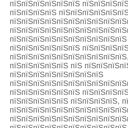
пїЅпїЅпїЅпїЅпїЅпїЅ пїЅпїЅпїЅпїЅ
пїЅпїЅпїЅпїЅ пїЅпїЅпїЅпїЅпїЅпїЅ
пїЅпїЅпїЅпїЅпїЅпїЅпїЅпїЅпїЅпїЅ
пїЅпїЅпїЅпїЅпїЅпїЅпїЅпїЅпїЅпїЅ
пїЅпїЅпїЅпїЅпїЅпїЅпїЅпїЅпїЅпїЅ
пїЅпїЅпїЅпїЅпїЅпїЅ пїЅпїЅпїЅпї
пїЅпїЅпїЅпїЅпїЅпїЅпїЅпїЅпїЅпїЅ
пїЅпїЅпїЅпїЅпїЅ пїЅ пїЅпїЅпїЅпї
пїЅпїЅпїЅпїЅпїЅпїЅпїЅпїЅ
пїЅпїЅпїЅпїЅпїЅпїЅпїЅпїЅпїЅпїЅ
пїЅпїЅпїЅпїЅпїЅпїЅ пїЅпїЅпїЅпї
пїЅпїЅпїЅпїЅпїЅ пїЅпїЅпїЅпїЅ, п
пїЅпїЅпїЅпїЅпїЅпїЅпїЅпїЅпїЅпїЅ
пїЅпїЅпїЅпїЅпїЅпїЅпїЅпїЅпїЅпїЅ
пїЅпїЅпїЅпїЅпїЅпїЅпїЅпїЅпїЅпїЅ