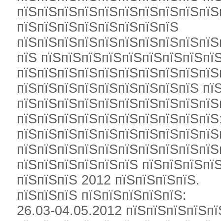
пїЅпїЅпїЅпїЅпїЅпїЅпїЅпїЅпїЅпїЅ
пїЅпїЅпїЅпїЅпїЅпїЅпїЅпїЅ
пїЅпїЅпїЅпїЅпїЅпїЅпїЅпїЅпїЅпїЅ
пїЅ пїЅпїЅпїЅпїЅпїЅпїЅпїЅпїЅпїЅ
пїЅпїЅпїЅпїЅпїЅпїЅпїЅпїЅпїЅпїЅ
пїЅпїЅпїЅпїЅпїЅпїЅпїЅпїЅпїЅ пї
пїЅпїЅпїЅпїЅпїЅпїЅпїЅпїЅпїЅпїЅ
пїЅпїЅпїЅпїЅпїЅпїЅпїЅпїЅпїЅпїЅ
пїЅпїЅпїЅпїЅпїЅпїЅпїЅпїЅпїЅпїЅ
пїЅпїЅпїЅпїЅпїЅпїЅпїЅпїЅпїЅпїЅ
пїЅпїЅпїЅпїЅпїЅпїЅ пїЅпїЅпїЅпї
пїЅпїЅпїЅ 2012 пїЅпїЅпїЅпїЅ.
пїЅпїЅпїЅ пїЅпїЅпїЅпїЅпїЅ:
26.03-04.05.2012 пїЅпїЅпїЅпїЅп