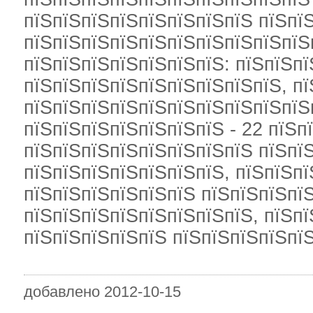
пїЅпїЅпїЅпїЅпїЅпїЅпїЅпїЅ пїЅпїЅ
пїЅпїЅпїЅпїЅпїЅпїЅпїЅпїЅпїЅпїЅ
пїЅпїЅпїЅпїЅпїЅпїЅпїЅ: пїЅпїЅпї
пїЅпїЅпїЅпїЅпїЅпїЅпїЅпїЅпїЅ, пї
пїЅпїЅпїЅпїЅпїЅпїЅпїЅпїЅпїЅпїЅ
пїЅпїЅпїЅпїЅпїЅпїЅпїЅ - 22 пїЅп
пїЅпїЅпїЅпїЅпїЅпїЅпїЅпїЅ пїЅпї
пїЅпїЅпїЅпїЅпїЅпїЅпїЅ, пїЅпїЅпї
пїЅпїЅпїЅпїЅпїЅпїЅ пїЅпїЅпїЅпї
пїЅпїЅпїЅпїЅпїЅпїЅпїЅпїЅ, пїЅп
пїЅпїЅпїЅпїЅпїЅ пїЅпїЅпїЅпїЅпїЅ
добавлено 2012-10-15