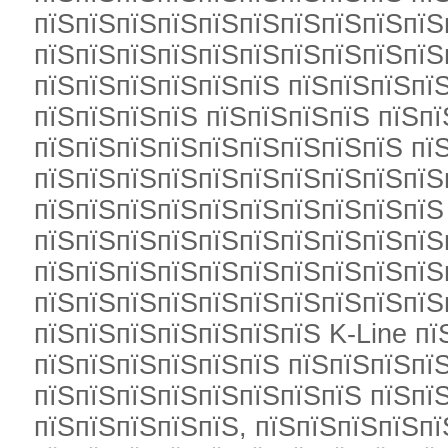
пїЅпїЅпїЅпїЅпїЅпїЅпїЅпїЅпїЅпїЅ
пїЅпїЅпїЅпїЅпїЅпїЅпїЅпїЅпїЅпїЅ
пїЅпїЅпїЅпїЅпїЅпїЅ пїЅпїЅпїЅпї
пїЅпїЅпїЅпїЅ пїЅпїЅпїЅпїЅ пїЅпї
пїЅпїЅпїЅпїЅпїЅпїЅпїЅпїЅпїЅ пї
пїЅпїЅпїЅпїЅпїЅпїЅпїЅпїЅпїЅпїЅп
пїЅпїЅпїЅпїЅпїЅпїЅпїЅпїЅпїЅпїЅ
пїЅпїЅпїЅпїЅпїЅпїЅпїЅпїЅпїЅпїЅ
пїЅпїЅпїЅпїЅпїЅпїЅпїЅпїЅпїЅпїЅ
пїЅпїЅпїЅпїЅпїЅпїЅпїЅпїЅпїЅпїЅ
пїЅпїЅпїЅпїЅпїЅпїЅпїЅ K-Line п
пїЅпїЅпїЅпїЅпїЅпїЅ пїЅпїЅпїЅпї
пїЅпїЅпїЅпїЅпїЅпїЅпїЅпїЅ пїЅпї
пїЅпїЅпїЅпїЅпїЅ, пїЅпїЅпїЅпїЅпї