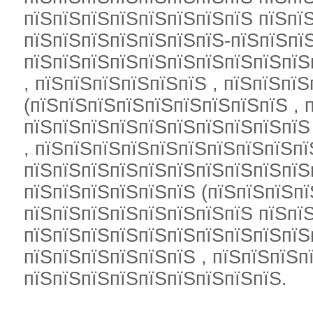
пїЅпїЅпїЅпїЅпїЅпїЅпїЅпїЅ пїЅпїЅ
пїЅпїЅпїЅпїЅпїЅпїЅпїЅ-пїЅпїЅпї
пїЅпїЅпїЅпїЅпїЅпїЅпїЅпїЅпїЅпїЅ
, пїЅпїЅпїЅпїЅпїЅпїЅ , пїЅпїЅпї
(пїЅпїЅпїЅпїЅпїЅпїЅпїЅпїЅпїЅ , 
пїЅпїЅпїЅпїЅпїЅпїЅпїЅпїЅпїЅпїЅ
, пїЅпїЅпїЅпїЅпїЅпїЅпїЅпїЅпїЅпї
пїЅпїЅпїЅпїЅпїЅпїЅпїЅпїЅпїЅпїЅ
пїЅпїЅпїЅпїЅпїЅпїЅ (пїЅпїЅпїЅпї
пїЅпїЅпїЅпїЅпїЅпїЅпїЅпїЅ пїЅпїЅ
пїЅпїЅпїЅпїЅпїЅпїЅпїЅпїЅпїЅпїЅ
пїЅпїЅпїЅпїЅпїЅпїЅ , пїЅпїЅпїЅп
пїЅпїЅпїЅпїЅпїЅпїЅпїЅпїЅпїЅ.