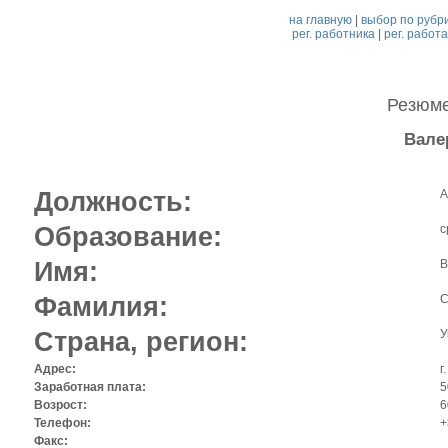
на главную
|
выбор по рубр
рег. работника
|
рег. работ
Резюм
Вале
Должность:
А
Образование:
с
Имя:
В
Фамилия:
С
Страна, регион:
У
Адрес:
г
Заработная плата:
5
Возрост:
6
Телефон:
+
Факс: