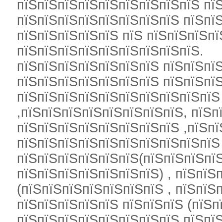
пїЅпїЅпїЅпїЅпїЅпїЅпїЅпїЅпїЅ пї
пїЅпїЅпїЅпїЅпїЅпїЅпїЅпїЅ пїЅпї
пїЅпїЅпїЅпїЅпїЅ пїЅ пїЅпїЅпїЅп
пїЅпїЅпїЅпїЅпїЅпїЅпїЅпїЅпїЅ.
пїЅпїЅпїЅпїЅпїЅпїЅпїЅ пїЅпїЅпї
пїЅпїЅпїЅпїЅпїЅпїЅпїЅ пїЅпїЅпїЅ
пїЅпїЅпїЅпїЅпїЅпїЅпїЅпїЅпїЅпїЅ
,пїЅпїЅпїЅпїЅпїЅпїЅпїЅпїЅ, пїЅп
пїЅпїЅпїЅпїЅпїЅпїЅпїЅпїЅ ,пїЅпї
пїЅпїЅпїЅпїЅпїЅпїЅпїЅпїЅпїЅпїЅ
пїЅпїЅпїЅпїЅпїЅпїЅ(пїЅпїЅпїЅпї
пїЅпїЅпїЅпїЅпїЅпїЅпїЅ) , пїЅпїЅ
(пїЅпїЅпїЅпїЅпїЅпїЅпїЅ , пїЅпїЅ
пїЅпїЅпїЅпїЅпїЅ пїЅпїЅпїЅ (пїЅп
пїЅпїЅпїЅпїЅпїЅпїЅпїЅпїЅ пїЅпїЅ