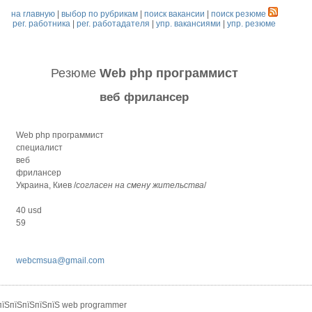
на главную
|
выбор по рубрикам
|
поиск вакансии
|
поиск резюме
рег. работника
|
рег. работадателя
|
упр. вакансиями
|
упр. резюме
Резюме
Web php программист
веб фрилансер
Web php программист
специалист
веб
фрилансер
Украина, Киев /
согласен на смену жительства
/
40 usd
59
webcmsua@gmail.com
ЅпїЅпїЅпїЅпїЅпїЅ web programmer