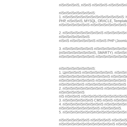
пїЅпїЅпїЅпїЅ, пїЅпїЅ пїЅпїЅпїЅ-пїЅпїЅпїЅп
пїЅпїЅпїЅпїЅпїЅпїЅпїЅ:
1. пїЅпїЅпїЅпїЅпїЅпїЅпїЅпїЅпїЅпїЅпїЅпїЅ: 
PHP, пїЅпїЅпїЅ, MYSQL, ORACLE, Template
пїЅпїЅпїЅпїЅпїЅпїЅ-пїЅпїЅпїЅпїЅпїЅпїЅпїЅ
2. пїЅпїЅпїЅпїЅпїЅпїЅпїЅпїЅ пїЅпїЅпїЅпїЅп
пїЅпїЅпїЅпїЅпїЅпїЅ
пїЅпїЅ пїЅпїЅпїЅпїЅпїЅ пїЅпїЅ PHP (Joomla,
3. пїЅпїЅпїЅпїЅпїЅпїЅ пїЅпїЅпїЅпїЅпїЅпїЅ
(пїЅпїЅпїЅпїЅпїЅпїЅпїЅ, SMARTY). пїЅпїЅп
пїЅпїЅпїЅпїЅпїЅпїЅпїЅ пїЅпїЅпїЅпїЅпїЅпїЅ
пїЅпїЅпїЅпїЅпїЅпїЅпїЅ:
1. ЦіпїЅпїЅпїЅ пїЅпїЅпїЅпїЅпїЅпїЅ. пїЅпїЅ
пїЅпїЅпїЅпїЅпїЅпїЅпїЅпїЅпїЅпїЅ пїЅпїЅпїЅ
пїЅпїЅпїЅпїЅпїЅпїЅпїЅ пїЅпїЅпїЅпїЅпїЅпїЅ 
пїЅпїЅпїЅпїЅпїЅ пїЅпїЅпїЅпїЅпїЅпїЅпїЅпїЅ 
2. пїЅпїЅпїЅпїЅпїЅпїЅпїЅпїЅ пїЅпїЅпїЅпїЅп
пїЅпїЅпїЅпїЅпїЅ
пїЅ пїЅпїЅпїЅ пїЅпїЅпїЅпїЅпїЅпїЅпїЅпїЅпї
3. пїЅпїЅпїЅпїЅпїЅпїЅ CMS пїЅпїЅ пїЅпїЅп
4. пїЅпїЅпїЅпїЅпїЅпїЅпїЅпїЅ пїЅпїЅпїЅпїЅ
пїЅпїЅпїЅпїЅпїЅпїЅпїЅпїЅ пїЅпїЅпїЅпїЅ.
5. пїЅпїЅпїЅпїЅпїЅпїЅ/пїЅпїЅпїЅпїЅпїЅпїЅп
пїЅпїЅпїЅпїЅпїЅпїЅ пїЅпїЅпїЅпїЅ пїЅпїЅпїЅ
пїЅпїЅпїЅпїЅпїЅпїЅпїЅпїЅпїЅпїЅпїЅ пїЅпїЅ