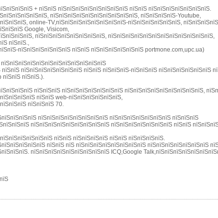
пїЅпїЅпїЅпїЅ + пїЅпїЅ пїЅпїЅпїЅпїЅпїЅпїЅпїЅпїЅ пїЅпїЅ пїЅпїЅпїЅпїЅпїЅпїЅпїЅ.
їЅпїЅпїЅпїЅпїЅпїЅ, пїЅпїЅпїЅпїЅпїЅпїЅпїЅпїЅпїЅпїЅ, пїЅпїЅпїЅпїЅ-Youtube,
пїЅпїЅпїЅ, online-TV,пїЅпїЅпїЅпїЅпїЅпїЅпїЅпїЅ-пїЅпїЅпїЅпїЅпїЅпїЅ, пїЅпїЅпїЅпї
їЅпїЅпїЅ Google, Visicom,
їЅпїЅпїЅпїЅ, пїЅпїЅпїЅпїЅпїЅпїЅпїЅпїЅ, пїЅпїЅпїЅпїЅпїЅпїЅпїЅпїЅпїЅпїЅпїЅпїЅ,
їЅ пїЅпїЅ.,
пїЅпїЅ-пїЅпїЅпїЅпїЅпїЅпїЅ пїЅпїЅ пїЅпїЅпїЅпїЅпїЅпїЅ portmone.com,upc.ua)
- пїЅпїЅпїЅпїЅпїЅпїЅпїЅпїЅпїЅпїЅпїЅпїЅ
 пїЅпїЅ пїЅпїЅпїЅпїЅпїЅпїЅпїЅ пїЅпїЅ пїЅпїЅпїЅ-пїЅпїЅпїЅ пїЅпїЅпїЅпїЅпїЅпїЅ п
 пїЅпїЅ пїЅпїЅ.).
пїЅпїЅпїЅпїЅ пїЅпїЅпїЅ пїЅпїЅпїЅпїЅпїЅпїЅпїЅ пїЅпїЅпїЅпїЅпїЅпїЅпїЅпїЅпїЅ, пїЅ
ЅпїЅпїЅпїЅпїЅ пїЅпїЅ web-пїЅпїЅпїЅпїЅпїЅпїЅ,
пїЅпїЅпїЅ пїЅпїЅпїЅ 70.
ЅпїЅпїЅпїЅпїЅ пїЅпїЅпїЅпїЅпїЅпїЅпїЅпїЅ пїЅпїЅпїЅпїЅпїЅпїЅпїЅ пїЅпїЅпїЅ
їЅпїЅпїЅпїЅ пїЅпїЅпїЅпїЅпїЅпїЅпїЅпїЅпїЅ пїЅпїЅпїЅпїЅпїЅпїЅпїЅ пїЅпїЅ пїЅпїЅпї
пїЅпїЅпїЅпїЅпїЅпїЅ пїЅпїЅ пїЅпїЅпїЅпїЅ пїЅпїЅ пїЅпїЅпїЅпїЅ.
ЅпїЅпїЅпїЅпїЅпїЅ пїЅпїЅ пїЅ пїЅпїЅпїЅпїЅпїЅпїЅпїЅпїЅ пїЅпїЅпїЅпїЅпїЅпїЅпїЅ пї
ЅпїЅпїЅпїЅ. пїЅпїЅпїЅпїЅпїЅпїЅпїЅпїЅпїЅ ICQ,Google Talk,пїЅпїЅпїЅпїЅпїЅпїЅпїЅ
ЅпїЅ