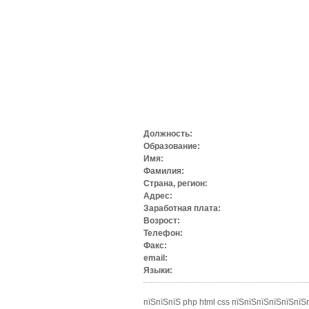
Должность:
Образование:
Имя:
Фамилия:
Страна, регион:
Адрес:
Заработная плата:
Возрост:
Телефон:
Факс:
email:
Языки:
пїЅпїЅпїЅ php html css пїЅпїЅпїЅпїЅпїЅпї