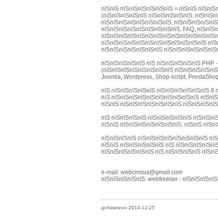
пїЅпїЅ пїЅпїЅпїЅпїЅпїЅпїЅ = пїЅпїЅ пїЅпїЅ
(пїЅпїЅпїЅпїЅпїЅ пїЅпїЅпїЅпїЅпїЅ, пїЅпїЅп
пїЅпїЅпїЅпїЅпїЅпїЅпїЅпїЅ, пїЅпїЅпїЅпїЅпїЅ
пїЅпїЅпїЅпїЅпїЅпїЅпїЅпїЅпїЅ, FAQ, пїЅпїЅп
пїЅпїЅпїЅпїЅпїЅпїЅпїЅпїЅпїЅпїЅпїЅпїЅпїЅп
пїЅпїЅпїЅпїЅпїЅпїЅпїЅпїЅпїЅпїЅпїЅпїЅ пїЅп
пїЅпїЅпїЅпїЅпїЅпїЅпїЅ пїЅпїЅпїЅпїЅпїЅпїЅ
пїЅпїЅпїЅпїЅпїЅ пїЅ пїЅпїЅпїЅпїЅпїЅ PHP 
(пїЅпїЅпїЅпїЅпїЅпїЅпїЅпїЅ пїЅпїЅпїЅпїЅпїЅ
Joomla, Wordpress, Shop-script, PrestaShop
пїЅ пїЅпїЅпїЅпїЅпїЅ пїЅпїЅпїЅпїЅпїЅпїЅ 8 
пїЅ пїЅпїЅпїЅпїЅпїЅпїЅпїЅпїЅпїЅпїЅ пїЅпї
пїЅпїЅ пїЅпїЅпїЅпїЅпїЅпїЅпїЅ пїЅпїЅпїЅпїЅ
пїЅ пїЅпїЅпїЅпїЅ пїЅпїЅпїЅпїЅпїЅ пїЅпїЅпї
пїЅпїЅ пїЅпїЅпїЅпїЅпїЅпїЅпїЅ, пїЅпїЅ пїЅп
пїЅпїЅпїЅпїЅ пїЅпїЅпїЅпїЅпїЅпїЅпїЅпїЅ пїЅ
пїЅпїЅ пїЅпїЅпїЅпїЅпїЅ пїЅ пїЅпїЅпїЅпїЅпї
пїЅпїЅпїЅпїЅпїЅпїЅ пїЅ пїЅпїЅпїЅпїЅ пїЅпї
e-mail: webcmsua@gmail.com
пїЅпїЅпїЅпїЅпїЅ: webfreelan - пїЅпїЅпїЅпї
добавлено 2014-12-25