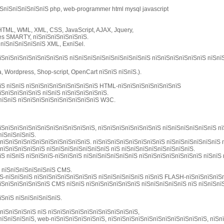
їЅпїЅпїЅпїЅпїЅпїЅ php, web-programmer html mysql javascript
HTML, WML, XML, CSS, JavaScript, AJAX, Jquery,
s SMARTY, пїЅпїЅпїЅпїЅпїЅпїЅ.
 пїЅпїЅпїЅпїЅпїЅ XML, ExпїЅel.
їЅпїЅпїЅпїЅпїЅпїЅпїЅпїЅ пїЅпїЅпїЅпїЅпїЅпїЅпїЅпїЅпїЅ пїЅпїЅпїЅпїЅпїЅпїЅ пїЅпї
 Wordpress, Shop-script, OpenCart пїЅпїЅ пїЅпїЅ.).
пїЅ пїЅпїЅ пїЅпїЅпїЅпїЅпїЅпїЅпїЅпїЅ HTML-пїЅпїЅпїЅпїЅпїЅпїЅпїЅ
їЅпїЅпїЅпїЅпїЅ пїЅпїЅ пїЅпїЅпїЅпїЅпїЅ.
пїЅпїЅ пїЅпїЅпїЅпїЅпїЅпїЅпїЅпїЅпїЅ W3C.
пїЅпїЅпїЅпїЅпїЅпїЅпїЅпїЅпїЅпїЅпїЅ, пїЅпїЅпїЅпїЅпїЅпїЅпїЅ пїЅпїЅпїЅпїЅпїЅпїЅ п
пїЅпїЅпїЅпїЅ.
пїЅпїЅпїЅпїЅпїЅпїЅпїЅпїЅпїЅпїЅ. пїЅпїЅпїЅпїЅпїЅпїЅпїЅпїЅ пїЅпїЅпїЅпїЅпїЅпїЅ п
пїЅпїЅпїЅпїЅпїЅ пїЅпїЅпїЅпїЅпїЅпїЅпїЅ пїЅ пїЅпїЅпїЅпїЅпїЅпїЅпїЅпїЅ.
їЅ пїЅпїЅ пїЅпїЅпїЅ-пїЅпїЅпїЅ пїЅпїЅпїЅпїЅпїЅпїЅ пїЅпїЅпїЅпїЅпїЅпїЅпїЅ пїЅпїЅ
Ѕ пїЅпїЅпїЅпїЅпїЅпїЅ CMS.
їЅ-пїЅпїЅпїЅ пїЅпїЅпїЅпїЅпїЅпїЅпїЅ пїЅпїЅпїЅпїЅпїЅ пїЅпїЅ FLASH-пїЅпїЅпїЅпїЅп
пїЅпїЅпїЅпїЅпїЅпїЅ CMS пїЅпїЅ пїЅпїЅпїЅпїЅпїЅпїЅ пїЅпїЅпїЅпїЅпїЅ пїЅ пїЅпїЅпї
їЅпїЅ пїЅпїЅпїЅпїЅпїЅ.
пїЅпїЅпїЅпїЅ пїЅ пїЅпїЅпїЅпїЅпїЅпїЅпїЅпїЅпїЅпїЅ,
пїЅпїЅпїЅпїЅ, web-пїЅпїЅпїЅпїЅпїЅпїЅ, пїЅпїЅпїЅпїЅпїЅпїЅпїЅпїЅпїЅпїЅпїЅ, пїЅп