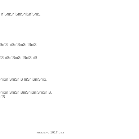
Ѕ пїЅпїЅпїЅпїЅпїЅпїЅпїЅ,
їЅпїЅ пїЅпїЅпїЅпїЅпїЅ
пїЅпїЅпїЅпїЅпїЅпїЅпїЅ
ЅпїЅпїЅпїЅпїЅ пїЅпїЅпїЅпїЅ.
ЅпїЅпїЅпїЅпїЅпїЅпїЅпїЅпїЅпїЅ,
пїЅ.
показано 1617 раз