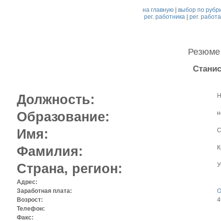
на главную
|
выбор по рубр
рег. работника
|
рег. работ
Резюм
Станис
Должность:
Н
Образование:
н
Имя:
С
Фамилия:
К
Страна, регион:
У
Адрес:
Заработная плата:
О
Возрост:
4
Телефон:
Факс: