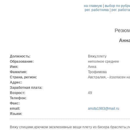
на главную
|
выбор по рубр
рег. работника
|
рег. работ
Резю
Анн
Должность:
Вяжу,плету
Образование:
неполное среднее
Имя:
Анна
Фамилия:
Трофимова
Страна, регион:
Австралия, - /
согласен н
Адрес:
Заработная плата:
Возрост:
49
Телефон:
Факс:
email:
anuta1983@mail.ru
Языки:
Вяжу спицами,крючком эксклюзивные вещи плету из бисера браслеты,п