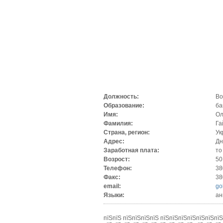
Должность:
Во
Образование:
ба
Имя:
Ол
Фамилия:
Га
Страна, регион:
Ук
Адрес:
Дн
Заработная плата:
то
Возрост:
50
Телефон:
38
Факс:
38
email:
go
Языки:
ан
пїЅпїЅ пїЅпїЅпїЅпїЅ пїЅпїЅпїЅпїЅпїЅпїЅпїЅ