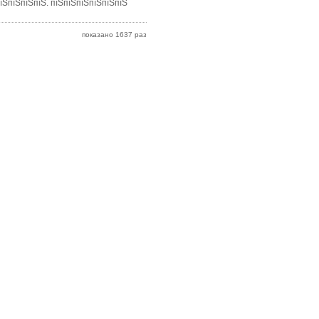
їЅпїЅпїЅпїЅ. пїЅпїЅпїЅпїЅпїЅпїЅ
показано 1637 раз