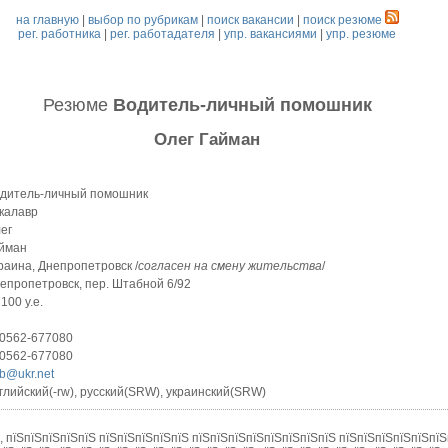
на главную
|
выбор по рубрикам
|
поиск вакансии
|
поиск резюме
рег. работника
|
рег. работадателя
|
упр. вакансиями
|
упр. резюме
Резюме
Водитель-личный помошник
Олег Гайман
дитель-личный помошник
калавр
ег
йман
раина, Днепропетровск /
согласен на смену жительства
/
епропетровск, пер. Штабной 6/92
 100 у.е.
0562-677080
0562-677080
b@ukr.net
глийский(-rw), русский(SRW), украинский(SRW)
, пїЅпїЅпїЅпїЅпїЅ пїЅпїЅпїЅпїЅпїЅ пїЅпїЅпїЅпїЅпїЅпїЅпїЅпїЅ пїЅпїЅпїЅпїЅпїЅпїЅ