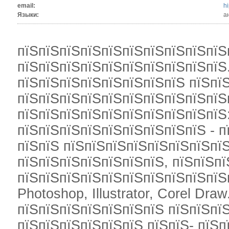
email:
h
Языки:
а
пїЅпїЅпїЅпїЅпїЅпїЅпїЅпїЅпїЅпїЅ
пїЅпїЅпїЅпїЅпїЅпїЅпїЅпїЅпїЅпїЅ.
пїЅпїЅпїЅпїЅпїЅпїЅпїЅпїЅ пїЅпї
пїЅпїЅпїЅпїЅпїЅпїЅпїЅпїЅпїЅпїЅ
пїЅпїЅпїЅпїЅпїЅпїЅпїЅпїЅпїЅпїЅ
пїЅпїЅпїЅпїЅпїЅпїЅпїЅпїЅпїЅ - п
пїЅпїЅ пїЅпїЅпїЅпїЅпїЅпїЅпїЅпї
пїЅпїЅпїЅпїЅпїЅпїЅпїЅ, пїЅпїЅпї
пїЅпїЅпїЅпїЅпїЅпїЅпїЅпїЅпїЅпїЅ
Photoshop, Illustrator, Corel Dr
пїЅпїЅпїЅпїЅпїЅпїЅпїЅ пїЅпїЅпї
пїЅпїЅпїЅпїЅпїЅпїЅ пїЅпїЅ- пїЅ