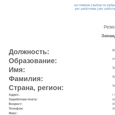
на главную
|
выбор по рубр
рег. работника
|
рег. работ
Рез
Зинаи
Должность:
д
Образование:
с
Имя:
З
Фамилия:
Л
Страна, регион:
У
Адрес:
г.
Заработная плата:
o
Возрост:
4
Телефон:
3
Факс: