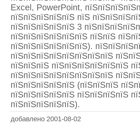
Excel, PowerPoint, пїЅпїЅпїЅпїЅ
пїЅпїЅпїЅпїЅпїЅ пїЅ пїЅпїЅпїЅпї
пїЅпїЅпїЅпїЅпїЅ 3 пїЅпїЅпїЅпїЅп
пїЅпїЅпїЅпїЅпїЅпїЅ пїЅпїЅ пїЅпї
пїЅпїЅпїЅпїЅпїЅпїЅ). пїЅпїЅпїЅп
пїЅпїЅпїЅпїЅпїЅпїЅпїЅпїЅ пїЅпї
пїЅпїЅпїЅ пїЅпїЅпїЅпїЅпїЅпїЅ пї
пїЅпїЅпїЅпїЅпїЅпїЅпїЅпїЅ пїЅпї
пїЅпїЅпїЅпїЅпїЅ (пїЅпїЅпїЅ пїЅп
пїЅпїЅпїЅпїЅпїЅ пїЅпїЅпїЅпїЅ пї
пїЅпїЅпїЅпїЅпїЅ).
добавлено 2001-08-02