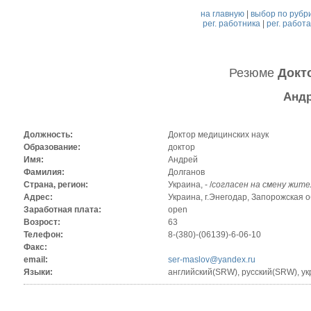
на главную
|
выбор по рубр
рег. работника
|
рег. работ
Резюме
Докт
Андр
Должность:
Доктор медицинских наук
Образование:
доктор
Имя:
Андрей
Фамилия:
Долганов
Страна, регион:
Украина, - /
согласен на смену жит
Адрес:
Украина, г.Энегодар, Запорожская обл
Заработная плата:
open
Возрост:
63
Телефон:
8-(380)-(06139)-6-06-10
Факс:
email:
ser-maslov@yandex.ru
Языки:
английский(SRW), русский(SRW), у