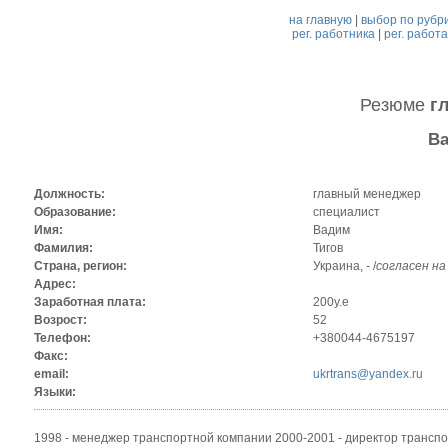
на главную
|
выбор по рубр
рег. работника
|
рег. работ
Резюме
г
Ва
Должность:
главный менеджер
Образование:
специалист
Имя:
Вадим
Фамилия:
Тигов
Страна, регион:
Украина, - /
согласен на
Адрес:
Заработная плата:
200у.е
Возрост:
52
Телефон:
+380044-4675197
Факс:
email:
ukrtrans@yandex.ru
Языки:
1998 - менеджер транспортной компании 2000-2001 - директор трансп