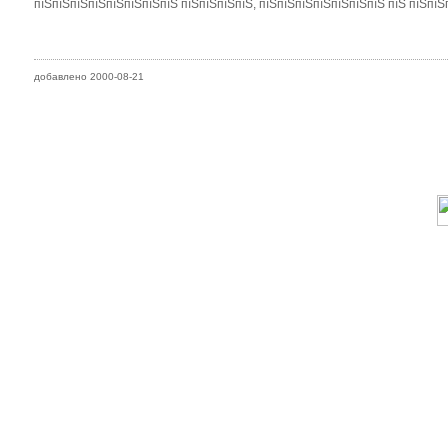
пїЅпїЅпїЅпїЅпїЅпїЅпїЅпїЅ пїЅпїЅпїЅпїЅ, пїЅпїЅпїЅпїЅпїЅпїЅпїЅ пїЅ пїЅпїЅ
добавлено 2000-08-21