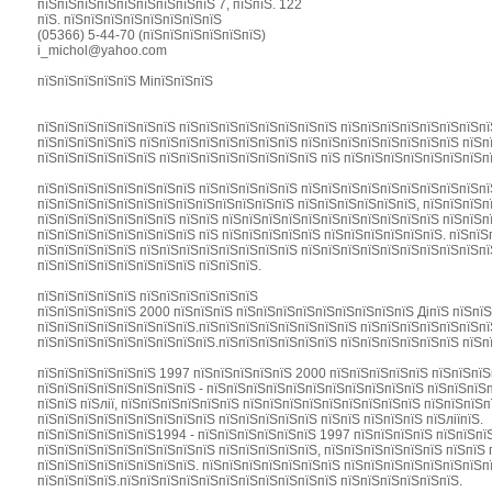
пїЅпїЅпїЅпїЅпїЅпїЅпїЅпїЅпїЅ 7, пїЅпїЅ. 122
пїЅ. пїЅпїЅпїЅпїЅпїЅпїЅпїЅпїЅ
(05366) 5-44-70 (пїЅпїЅпїЅпїЅпїЅпїЅ)
i_michol@yahoo.com
пїЅпїЅпїЅпїЅпїЅ МіпїЅпїЅпїЅ
пїЅпїЅпїЅпїЅпїЅпїЅпїЅ пїЅпїЅпїЅпїЅпїЅпїЅпїЅпїЅ пїЅпїЅпїЅпїЅпїЅпїЅпїЅпї
пїЅпїЅпїЅпїЅпїЅ пїЅпїЅпїЅпїЅпїЅпїЅпїЅпїЅ пїЅпїЅпїЅпїЅпїЅпїЅпїЅпїЅ пїЅпї
пїЅпїЅпїЅпїЅпїЅпїЅ пїЅпїЅпїЅпїЅпїЅпїЅпїЅпїЅ пїЅ пїЅпїЅпїЅпїЅпїЅпїЅпїЅпї
пїЅпїЅпїЅпїЅпїЅпїЅпїЅпїЅ пїЅпїЅпїЅпїЅпїЅ пїЅпїЅпїЅпїЅпїЅпїЅпїЅпїЅпїЅпї
пїЅпїЅпїЅпїЅпїЅпїЅпїЅпїЅпїЅпїЅпїЅпїЅпїЅ пїЅпїЅпїЅпїЅпїЅпїЅ, пїЅпїЅпїЅп
пїЅпїЅпїЅпїЅпїЅпїЅпїЅ пїЅпїЅ пїЅпїЅпїЅпїЅпїЅпїЅпїЅпїЅпїЅпїЅпїЅ пїЅпїЅп
пїЅпїЅпїЅпїЅпїЅпїЅпїЅпїЅ пїЅ пїЅпїЅпїЅпїЅпїЅ пїЅпїЅпїЅпїЅпїЅпїЅ. пїЅпїЅп
пїЅпїЅпїЅпїЅпїЅ пїЅпїЅпїЅпїЅпїЅпїЅпїЅпїЅ пїЅпїЅпїЅпїЅпїЅпїЅпїЅпїЅпїЅпїЅ
пїЅпїЅпїЅпїЅпїЅпїЅпїЅпїЅ пїЅпїЅпїЅ.
пїЅпїЅпїЅпїЅпїЅ пїЅпїЅпїЅпїЅпїЅпїЅ
пїЅпїЅпїЅпїЅпїЅ 2000 пїЅпїЅпїЅ пїЅпїЅпїЅпїЅпїЅпїЅпїЅпїЅпїЅ ДіпїЅ пїЅпї
пїЅпїЅпїЅпїЅпїЅпїЅпїЅпїЅ.пїЅпїЅпїЅпїЅпїЅпїЅпїЅпїЅ пїЅпїЅпїЅпїЅпїЅпїЅпї
пїЅпїЅпїЅпїЅпїЅпїЅпїЅпїЅпїЅ.пїЅпїЅпїЅпїЅпїЅпїЅ пїЅпїЅпїЅпїЅпїЅпїЅ пїЅпї
пїЅпїЅпїЅпїЅпїЅпїЅ 1997 пїЅпїЅпїЅпїЅпїЅ 2000 пїЅпїЅпїЅпїЅпїЅ пїЅпїЅпїЅ
пїЅпїЅпїЅпїЅпїЅпїЅпїЅпїЅ - пїЅпїЅпїЅпїЅпїЅпїЅпїЅпїЅпїЅпїЅпїЅ пїЅпїЅпїЅ
пїЅпїЅ пїЅлії, пїЅпїЅпїЅпїЅпїЅпїЅ пїЅпїЅпїЅпїЅпїЅпїЅпїЅпїЅпїЅ пїЅпїЅпїЅ
пїЅпїЅпїЅпїЅпїЅпїЅпїЅпїЅпїЅ пїЅпїЅпїЅпїЅпїЅ пїЅпїЅ пїЅпїЅпїЅ пїЅліїпїЅ.
пїЅпїЅпїЅпїЅпїЅпїЅ1994 - пїЅпїЅпїЅпїЅпїЅпїЅ 1997 пїЅпїЅпїЅпїЅ пїЅпїЅпї
пїЅпїЅпїЅпїЅпїЅпїЅпїЅпїЅпїЅ пїЅпїЅпїЅпїЅпїЅ, пїЅпїЅпїЅпїЅпїЅпїЅ пїЅпїЅ 
пїЅпїЅпїЅпїЅпїЅпїЅпїЅпїЅ. пїЅпїЅпїЅпїЅпїЅпїЅпїЅ пїЅпїЅпїЅпїЅпїЅпїЅпїЅп
пїЅпїЅпїЅпїЅ.пїЅпїЅпїЅпїЅпїЅпїЅпїЅпїЅпїЅпїЅпїЅ пїЅпїЅпїЅпїЅпїЅпїЅ.