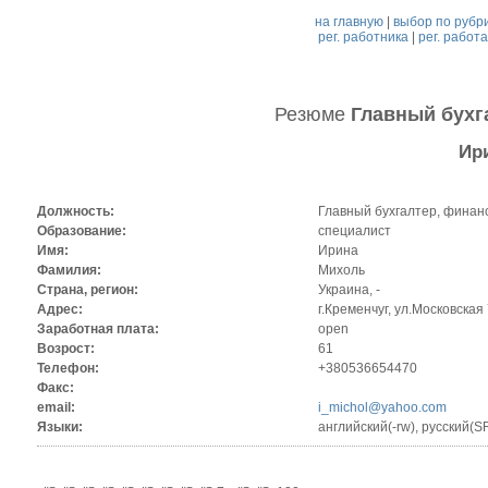
на главную
|
выбор по рубр
рег. работника
|
рег. работ
Резюме
Главный бухг
Ир
Должность:
Главный бухгалтер, финан
Образование:
специалист
Имя:
Ирина
Фамилия:
Михоль
Страна, регион:
Украина, -
Адрес:
г.Кременчуг, ул.Московская 
Заработная плата:
open
Возрост:
61
Телефон:
+380536654470
Факс:
email:
i_michol@yahoo.com
Языки:
английский(-rw), русский(