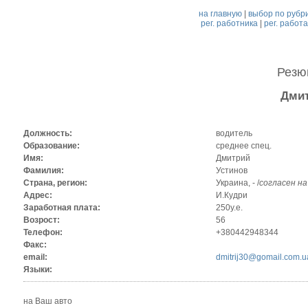
на главную
|
выбор по рубр
рег. работника
|
рег. работ
Рез
Дмит
Должность:
водитель
Образование:
среднее спец.
Имя:
Дмитрий
Фамилия:
Устинов
Страна, регион:
Украина, - /
согласен н
Адрес:
И.Кудри
Заработная плата:
250у.е.
Возрост:
56
Телефон:
+380442948344
Факс:
email:
dmitrij30@gomail.com.u
Языки:
на Ваш авто