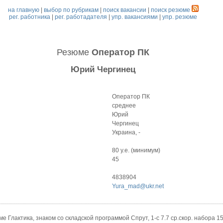
на главную
|
выбор по рубрикам
|
поиск вакансии
|
поиск резюме
рег. работника
|
рег. работадателя
|
упр. вакансиями
|
упр. резюме
Резюме
Оператор ПК
Юрий Чергинец
Оператор ПК
среднее
Юрий
Чергинец
Украина, -
80 у.е. (минимум)
45
4838904
Yura_mad@ukr.net
ме Глактика, знаком со складской программой Спрут, 1-с 7.7 ср.скор. набора 