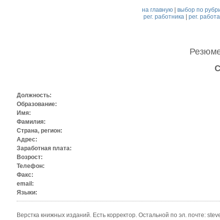
на главную
|
выбор по рубр
рег. работника
|
рег. работ
Резюм
С
Должность:
Образование:
Имя:
Фамилия:
Страна, регион:
Адрес:
Заработная плата:
Возрост:
Телефон:
Факс:
email:
Языки:
Верстка книжных изданий. Есть корректор. Остальной по эл. почте: stev