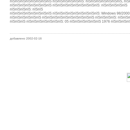
пїЅпїЅпїЅпїЅпїЅпїЅпїЅпїЅ пїЅпїЅпїЅпїЅпїЅпїЅ: пїЅпїЅпїЅпїЅпїЅпїЅпїЅ, пїЅ
пїЅпїЅпїЅпїЅпїЅпїЅпїЅпїЅ пїЅпїЅпїЅпїЅпїЅпїЅпїЅпїЅпїЅ: пїЅпїЅпїЅпїЅпїЅ
пїЅпїЅпїЅпїЅ: пїЅпїЅ
пїЅпїЅпїЅпїЅпїЅпїЅпїЅпїЅ пїЅпїЅпїЅпїЅпїЅпїЅпїЅпїЅпїЅ: Windows 98/2000, W
пїЅпїЅпїЅпїЅпїЅпїЅ пїЅпїЅпїЅпїЅпїЅпїЅпїЅпїЅпїЅпїЅ пїЅпїЅпїЅпїЅ: пїЅпїЅп
пїЅпїЅпїЅ пїЅпїЅпїЅпїЅпїЅпїЅпїЅ: 05 пїЅпїЅпїЅпїЅпїЅпїЅ 1976 пїЅпїЅпїЅпї
добавлено 2002-02-16