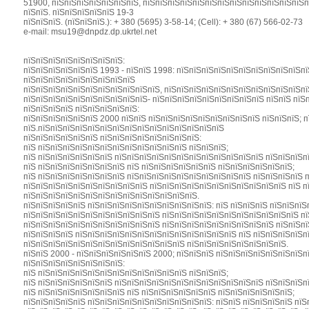
51900, пїЅпїЅпїЅпїЅпїЅпїЅпїЅ, пїЅпїЅпїЅпїЅпїЅпїЅпїЅпїЅпїЅпїЅпїЅпїЅпїЅпї
пїЅпїЅ. пїЅпїЅпїЅпїЅпїЅ 19-3
пїЅпїЅпїЅ. (пїЅпїЅпїЅ.): + 380 (5695) 3-58-14; (Cell): + 380 (67) 566-02-73
e-mail: msu19@dnpdz.dp.ukrtel.net
пїЅпїЅпїЅпїЅпїЅпїЅпїЅпїЅ:
пїЅпїЅпїЅпїЅпїЅпїЅ 1993 - пїЅпїЅ 1998: пїЅпїЅпїЅпїЅпїЅпїЅпїЅпїЅпїЅпїЅп
пїЅпїЅпїЅпїЅпїЅпїЅпїЅпїЅпїЅ
пїЅпїЅпїЅпїЅпїЅпїЅпїЅпїЅпїЅпїЅпїЅ, пїЅпїЅпїЅпїЅпїЅпїЅпїЅпїЅпїЅпїЅпїЅпї
пїЅпїЅпїЅпїЅпїЅпїЅпїЅпїЅпїЅпїЅ- пїЅпїЅпїЅпїЅпїЅпїЅпїЅпїЅпїЅ пїЅпїЅ пїЅп
пїЅпїЅпїЅпїЅ пїЅпїЅпїЅпїЅпїЅ:
пїЅпїЅпїЅпїЅпїЅпїЅ 2000 пїЅпїЅ пїЅпїЅпїЅпїЅпїЅпїЅпїЅпїЅпїЅ пїЅпїЅпїЅ; п
пїЅ.пїЅпїЅпїЅпїЅпїЅпїЅпїЅпїЅпїЅпїЅпїЅпїЅпїЅпїЅпїЅ
пїЅпїЅпїЅпїЅпїЅпїЅ пїЅпїЅпїЅпїЅпїЅпїЅпїЅпїЅ:
пїЅ пїЅпїЅпїЅпїЅпїЅпїЅпїЅпїЅпїЅпїЅпїЅпїЅ пїЅпїЅпїЅ;
пїЅ пїЅпїЅпїЅпїЅпїЅпїЅ пїЅпїЅпїЅпїЅпїЅпїЅпїЅпїЅпїЅпїЅпїЅпїЅ пїЅпїЅпїЅп
пїЅ пїЅпїЅпїЅпїЅпїЅпїЅпїЅ пїЅ пїЅпїЅпїЅпїЅпїЅпїЅ пїЅпїЅпїЅпїЅпїЅпїЅ;
пїЅ пїЅпїЅпїЅпїЅпїЅпїЅпїЅ пїЅпїЅпїЅпїЅпїЅпїЅпїЅпїЅпїЅпїЅ пїЅпїЅпїЅпїЅ 
пїЅпїЅпїЅпїЅпїЅпїЅпїЅпїЅпїЅпїЅ пїЅпїЅпїЅпїЅпїЅпїЅпїЅпїЅпїЅпїЅпїЅ пїЅ п
пїЅпїЅпїЅпїЅпїЅпїЅпїЅпїЅпїЅпїЅпїЅпїЅпїЅпїЅ.
пїЅпїЅпїЅпїЅпїЅ пїЅпїЅпїЅпїЅпїЅпїЅпїЅпїЅпїЅпїЅ: пїЅ пїЅпїЅпїЅ пїЅпїЅпї
пїЅпїЅпїЅпїЅпїЅпїЅпїЅпїЅпїЅпїЅпїЅ пїЅпїЅпїЅпїЅпїЅпїЅпїЅпїЅпїЅпїЅпїЅ пї
пїЅпїЅпїЅпїЅпїЅпїЅпїЅпїЅпїЅпїЅпїЅ пїЅпїЅпїЅпїЅпїЅпїЅпїЅпїЅпїЅ пїЅпїЅпї
пїЅпїЅпїЅпїЅ пїЅпїЅпїЅпїЅпїЅпїЅпїЅпїЅпїЅпїЅпїЅпїЅпїЅ пїЅ пїЅпїЅпїЅпїЅп
пїЅпїЅпїЅпїЅпїЅпїЅпїЅпїЅпїЅпїЅпїЅпїЅпїЅ пїЅпїЅпїЅпїЅпїЅпїЅпїЅпїЅ.
пїЅпїЅ 2000 - пїЅпїЅпїЅпїЅпїЅпїЅ 2000; пїЅпїЅпїЅ пїЅпїЅпїЅпїЅпїЅпїЅпїЅп
пїЅпїЅпїЅпїЅпїЅпїЅпїЅпїЅ:
пїЅ пїЅпїЅпїЅпїЅпїЅпїЅпїЅпїЅпїЅпїЅпїЅпїЅ пїЅпїЅпїЅ;
пїЅ пїЅпїЅпїЅпїЅпїЅпїЅ пїЅпїЅпїЅпїЅпїЅпїЅпїЅпїЅпїЅпїЅпїЅпїЅ пїЅпїЅпїЅп
пїЅ пїЅпїЅпїЅпїЅпїЅпїЅпїЅ пїЅ пїЅпїЅпїЅпїЅпїЅпїЅ пїЅпїЅпїЅпїЅпїЅпїЅ;
пїЅпїЅпїЅпїЅпїЅ пїЅпїЅпїЅпїЅпїЅпїЅпїЅпїЅпїЅпїЅ: пїЅпїЅ пїЅпїЅпїЅпїЅ пїЅ