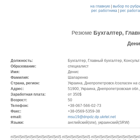
на главную
|
выбор по рубр
рег. работника
|
рег. работ
Резюме
Бухгалтер, Глав
Дени
Должность:
Бухгалтер, Главный бухгалтер, Консульта
Образование:
специалист
Имя:
Денис
Фамилия:
Шапаренко
Страна, регион:
Украина, Днепропетровск /
согласен на
Адрес:
51900, Украина, Днепропетровская обл.,
Заработная плата:
от 350$
Возрост:
50
Телефон:
+38-067-566-02-73
Факс:
+38-0569-5359-38
email:
msu19@dnpdz.dp.ukrtel.net
Языки:
английский(srw), украинский(SRW)
пїЅпїЅпїЅпїЅпїЅпїЅпїЅпїЅпїЅ пїЅпїЅпїЅпїЅпїЅ пїЅпїЅпїЅпїЅпїЅпїЅпїЅпїЅпї