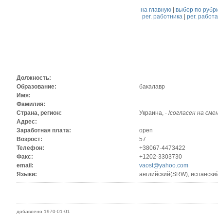
на главную
|
выбор по рубр
рег. работника
|
рег. работ
Должность:
Образование:
бакалавр
Имя:
Фамилия:
Страна, регион:
Украина, - /
согласен на сме
Адрес:
Заработная плата:
open
Возрост:
57
Телефон:
+38067-4473422
Факс:
+1202-3303730
email:
vaost@yahoo.com
Языки:
английский(SRW), испанский
добавлено 1970-01-01