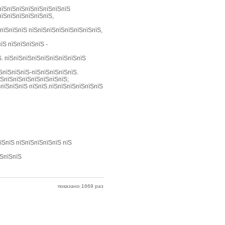
пїЅпїЅпїЅпїЅпїЅпїЅпїЅпїЅ
пїЅпїЅпїЅпїЅпїЅпїЅ,
ЅпїЅпїЅпїЅ пїЅпїЅпїЅпїЅпїЅпїЅпїЅпїЅ,
їЅ пїЅпїЅпїЅпїЅ -
Ѕ. пїЅпїЅпїЅпїЅпїЅпїЅпїЅпїЅпїЅ
їЅпїЅпїЅпїЅ-пїЅпїЅпїЅпїЅпїЅ.
їЅпїЅпїЅпїЅпїЅпїЅпїЅпїЅ;
ЅпїЅпїЅпїЅ пїЅпїЅ.пїЅпїЅпїЅпїЅпїЅпїЅ
їЅпїЅ пїЅпїЅпїЅпїЅпїЅ пїЅ
їЅпїЅпїЅ
показано 1669 раз