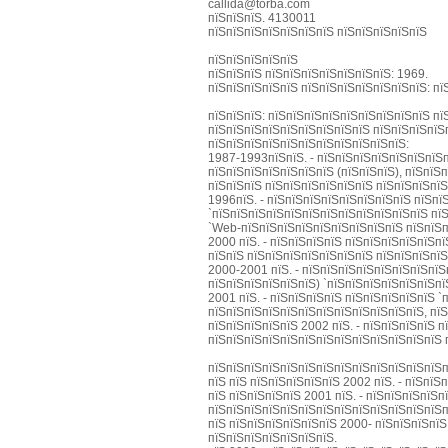
callida@torba.com
пїЅпїЅпїЅ. 4130011
пїЅпїЅпїЅпїЅпїЅпїЅпїЅ пїЅпїЅпїЅпїЅпїЅ
пїЅпїЅпїЅпїЅпїЅ
пїЅпїЅпїЅ пїЅпїЅпїЅпїЅпїЅпїЅпїЅ: 1969.
пїЅпїЅпїЅпїЅпїЅ пїЅпїЅпїЅпїЅпїЅпїЅпїЅ: пїЅ
пїЅпїЅпїЅ: пїЅпїЅпїЅпїЅпїЅпїЅпїЅпїЅпїЅ пї
пїЅпїЅпїЅпїЅпїЅпїЅпїЅпїЅпїЅ пїЅпїЅпїЅпїЅ
пїЅпїЅпїЅпїЅпїЅпїЅпїЅпїЅпїЅпїЅпїЅ:
1987-1993пїЅпїЅ. - пїЅпїЅпїЅпїЅпїЅпїЅпїЅп
пїЅпїЅпїЅпїЅпїЅпїЅпїЅ (пїЅпїЅпїЅ), пїЅпїЅ
пїЅпїЅпїЅ пїЅпїЅпїЅпїЅпїЅпїЅ пїЅпїЅпїЅпї
1996пїЅ. - пїЅпїЅпїЅпїЅпїЅпїЅпїЅпїЅ пїЅпї
`пїЅпїЅпїЅпїЅпїЅпїЅпїЅпїЅпїЅпїЅпїЅпїЅ пї
`Web-пїЅпїЅпїЅпїЅпїЅпїЅпїЅпїЅпїЅ пїЅпїЅп
2000 пїЅ. - пїЅпїЅпїЅпїЅ пїЅпїЅпїЅпїЅпїЅп
пїЅпїЅ пїЅпїЅпїЅпїЅпїЅпїЅпїЅ пїЅпїЅпїЅпїЅ
2000-2001 пїЅ. - пїЅпїЅпїЅпїЅпїЅпїЅпїЅпїЅ
пїЅпїЅпїЅпїЅпїЅпїЅ) `пїЅпїЅпїЅпїЅпїЅпїЅпї
2001 пїЅ. - пїЅпїЅпїЅпїЅ пїЅпїЅпїЅпїЅпїЅ 
пїЅпїЅпїЅпїЅпїЅпїЅпїЅпїЅпїЅпїЅпїЅпїЅ, пїЅ
пїЅпїЅпїЅпїЅпїЅ 2002 пїЅ. - пїЅпїЅпїЅпїЅ 
пїЅпїЅпїЅпїЅпїЅпїЅпїЅпїЅпїЅпїЅпїЅпїЅпїЅ 
пїЅпїЅпїЅпїЅпїЅпїЅпїЅпїЅпїЅпїЅпїЅпїЅпїЅп
пїЅ пїЅ пїЅпїЅпїЅпїЅпїЅ 2002 пїЅ. - пїЅпї
пїЅ пїЅпїЅпїЅпїЅ 2001 пїЅ. - пїЅпїЅпїЅпїЅ
пїЅпїЅпїЅпїЅпїЅпїЅпїЅпїЅпїЅпїЅпїЅпїЅпїЅп
пїЅ пїЅпїЅпїЅпїЅпїЅпїЅ 2000- пїЅпїЅпїЅпїЅ
пїЅпїЅпїЅпїЅпїЅпїЅпїЅ.