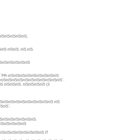
пїЅпїЅпїЅпїЅпїЅ,
їЅ пїЅпїЅ. пїЅ.пїЅ.
їЅпїЅпїЅпїЅпїЅпїЅ
Ѕ `PR-пїЅпїЅпїЅпїЅпїЅпїЅпїЅпїЅпїЅ
 пїЅпїЅпїЅпїЅпїЅпїЅпїЅпїЅпїЅпїЅпїЅ`.
Ѕ пїЅпїЅпїЅ. пїЅпїЅпїЅпїЅ (3
пїЅпїЅпїЅпїЅпїЅпїЅпїЅпїЅпїЅпїЅ пїЅ
ЅпїЅ`.
їЅпїЅпїЅпїЅпїЅпїЅпїЅ.
пїЅпїЅпїЅпїЅпїЅ
пїЅпїЅпїЅпїЅпїЅпїЅпїЅпїЅ IT