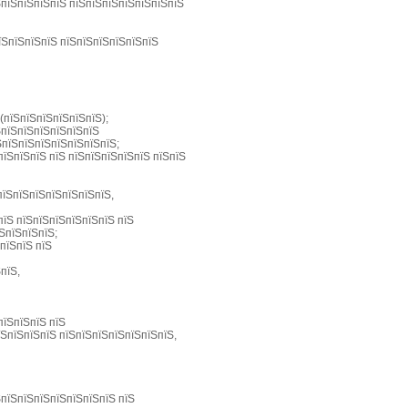
ЅпїЅпїЅпїЅпїЅ пїЅпїЅпїЅпїЅпїЅпїЅпїЅ
їЅпїЅпїЅпїЅ пїЅпїЅпїЅпїЅпїЅпїЅ
(пїЅпїЅпїЅпїЅпїЅпїЅ);
ЅпїЅпїЅпїЅпїЅпїЅпїЅ
ЅпїЅпїЅпїЅпїЅпїЅпїЅпїЅ;
пїЅпїЅпїЅ пїЅ пїЅпїЅпїЅпїЅпїЅ пїЅпїЅ
пїЅпїЅпїЅпїЅпїЅпїЅпїЅ,
пїЅ пїЅпїЅпїЅпїЅпїЅпїЅ пїЅ
ЅпїЅпїЅпїЅ;
пїЅпїЅ пїЅ
пїЅ,
пїЅпїЅпїЅ пїЅ
їЅпїЅпїЅпїЅ пїЅпїЅпїЅпїЅпїЅпїЅпїЅ,
ЅпїЅпїЅпїЅпїЅпїЅпїЅпїЅ пїЅ