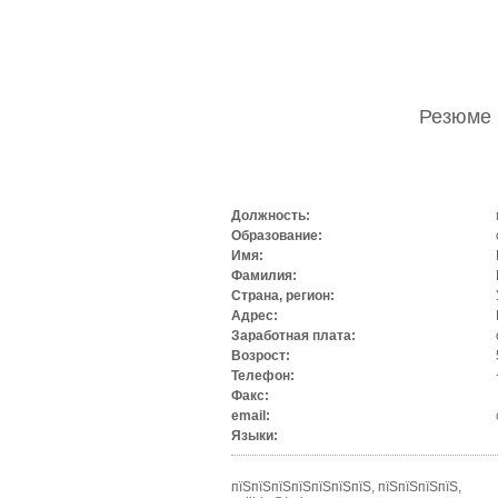
Резюме
Должность:
Образование:
Имя:
Фамилия:
Страна, регион:
Адрес:
Заработная плата:
Возрост:
Телефон:
Факс:
email:
Языки:
пїЅпїЅпїЅпїЅпїЅпїЅпїЅ, пїЅпїЅпїЅпїЅ,