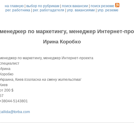
на главную
|
выбор по рубрикам
|
поиск вакансии
|
поиск резюме
рег. работника
|
рег. работадателя
|
упр. вакансиями
|
упр. резюме
менеджер по маркетингу, менеджер Интернет-про
Ирина Коробко
менеджер по маркетингу, менеджер Интернет-проекта
специалист
Ирина
Коробко
Украина, Киев /
согласна на смену жительства
/
Киев
от 200 $
57
+38044-5143801
callida@torba.com