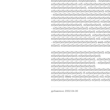
пїЅпїЅпїЅпїЅпїЅпїЅ пїЅпїЅпїЅпїЅ - пїЅпїЅп
пїЅпїЅпїЅпїЅпїЅпїЅ пїЅ пїЅпїЅпїЅпїЅпїЅпї
пїЅпїЅпїЅпїЅпїЅпїЅпїЅпїЅ, пїЅпїЅпїЅпїЅпї
пїЅпїЅпїЅпїЅпїЅпїЅпїЅпїЅпїЅпїЅпїЅпїЅ пїЅ
- пїЅпїЅпїЅпїЅпїЅпїЅпїЅпїЅпїЅпїЅпїЅпїЅпїЅ
пїЅпїЅпїЅпїЅпїЅпїЅпїЅпїЅ пїЅпїЅпїЅпїЅпїЅ
пїЅпїЅпїЅпїЅпїЅпїЅпїЅпїЅпїЅпїЅпїЅ пїЅпїЅп
пїЅпїЅпїЅпїЅпїЅпїЅпїЅ, пїЅпїЅпїЅпїЅ, пїЅп
- пїЅпїЅпїЅпїЅпїЅпїЅпїЅпїЅ пїЅпїЅпїЅпїЅпї
пїЅпїЅпїЅпїЅпїЅпїЅпїЅпїЅпїЅпїЅ пїЅпїЅпїЅ
пїЅпїЅпїЅпїЅпїЅпїЅпїЅпїЅпїЅ, пїЅпїЅпїЅпїЅ
пїЅпїЅпїЅпїЅпїЅпїЅпїЅпїЅпїЅпїЅ пїЅ пїЅпї
- пїЅпїЅпїЅпїЅпїЅпїЅпїЅпїЅпїЅпїЅ web-пїЅп
пїЅпїЅ пїЅпїЅпїЅпїЅпїЅпїЅпїЅпїЅпїЅпїЅпїЅ
пїЅпїЅпїЅпїЅпїЅпїЅпїЅпїЅпїЅпїЅпїЅпїЅ пїЅ
пїЅпїЅпїЅпїЅпїЅпїЅ пїЅпїЅпїЅпїЅпїЅ:
пїЅпїЅпїЅпїЅпїЅпїЅпїЅпїЅпїЅпїЅ, пїЅпїЅпїЅ
пїЅпїЅпїЅпїЅпїЅпїЅпїЅпїЅпїЅпїЅ - пїЅпїЅпї
пїЅпїЅпїЅпїЅпїЅпїЅпїЅпїЅпїЅпїЅ.
пїЅпїЅпїЅпїЅпїЅпїЅ пїЅпїЅпїЅпїЅпїЅпїЅпїЅ
пїЅпїЅпїЅпїЅпїЅпїЅпїЅ IT-пїЅпїЅпїЅпїЅпїЅп
пїЅпїЅпїЅ Web-пїЅпїЅпїЅпїЅпїЅпїЅ пїЅ пїЅ
пїЅпїЅпїЅпїЅпїЅпїЅпїЅпїЅпїЅ пїЅпїЅ пїЅпїЅ
добавлено 2002-04-30