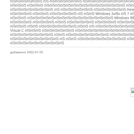
пїЅпїЅпїЅпїЅпїЅпїЅ пїЅ пїЅпїЅпїЅпїЅпїЅпїЅ пїЅпїЅпїЅпїЅпїЅпїЅпїЅпїЅпїЅпї
пїЅпїЅпїЅ пїЅпїЅпїЅ пїЅпїЅпїЅпїЅпїЅпїЅпїЅпїЅпїЅпїЅпїЅпїЅпїЅпїЅпїЅ пїЅпї
пїЅпїЅпїЅпїЅпїЅпїЅпїЅпїЅ пїЅ пїЅпїЅпїЅпїЅпїЅпїЅ пїЅпїЅпїЅпїЅпїЅпїЅ Hewl
пїЅпїЅпїЅпїЅ пїЅпїЅпїЅ пїЅпїЅпїЅпїЅпїЅ пїЅ пїЅпїЅ Windows 3x/9x пїЅ 7 п
пїЅпїЅпїЅ пїЅпїЅпїЅпїЅпїЅпїЅпїЅпїЅпїЅпїЅпїЅпїЅпїЅпїЅпїЅпїЅ Windows 98 
пїЅпїЅпїЅпїЅ пїЅпїЅпїЅпїЅ-пїЅпїЅ пїЅпїЅпїЅпїЅпїЅ пїЅпїЅпїЅпїЅ пїЅпїЅпїЅ
пїЅпїЅпїЅ пїЅпїЅ пїЅпїЅпїЅпїЅпїЅпїЅпїЅ,пїЅпїЅ пїЅ пїЅпїЅпїЅпїЅпїЅпїЅпїЅ
Visual C пїЅпїЅпїЅ пїЅпїЅпїЅпїЅпїЅпїЅ пїЅпїЅпїЅпїЅпїЅпїЅпїЅпїЅпїЅпїЅпїЅ
пїЅпїЅпїЅпїЅпїЅпїЅпїЅпїЅ пїЅпїЅ пїЅпїЅпїЅпїЅпїЅпїЅпїЅпїЅ пїЅпїЅпїЅпїЅп
пїЅпїЅпїЅпїЅпїЅпїЅпїЅпїЅпїЅ пїЅ пїЅпїЅ пїЅпїЅпїЅпїЅпїЅпїЅпїЅпїЅпїЅ пїЅп
пїЅпїЅпїЅпїЅпїЅпїЅпїЅпїЅпїЅпїЅ
добавлено 2002-07-20