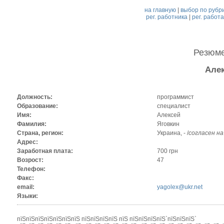
на главную
|
выбор по рубр
рег. работника
|
рег. работ
Резюм
Алек
Должность:
программист
Образование:
специалист
Имя:
Алексей
Фамилия:
Яговкин
Страна, регион:
Украина, - /
согласен н
Адрес:
Заработная плата:
700 грн
Возрост:
47
Телефон:
Факс:
email:
yagolex@ukr.net
Языки:
пїЅпїЅпїЅпїЅпїЅпїЅпїЅ пїЅпїЅпїЅпїЅ пїЅ пїЅпїЅпїЅпїЅ`пїЅпїЅпїЅ`