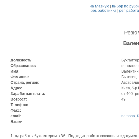
на главную
|
выбор по рубр
рег. работника
|
рег. работ
Резю
Вален
Должность:
Бухгалте
Образование:
неполное
Имя:
Валентин
Фамилия:
Быковец
Страна, регион:
Австралия
Адрес:
Киев, б-р 
Заработная плата:
от 400 грн
Возрост:
49
Телефон:
Факс:
email:
natasha_f
Языки:
1 год работы бухгалтером в В/Ч. Подходит работа связанная с документ