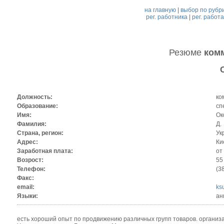
на главную
|
выбор по рубр
рег. работника
|
рег. работ
Резюме
ком
Должность:
ко
Образование:
сп
Имя:
Ок
Фамилия:
Д.
Страна, регион:
Ук
Адрес:
Ки
Заработная плата:
от 
Возрост:
55
Телефон:
(3
Факс:
email:
ks
Языки:
ан
есть хороший опыт по продвижению различных групп товаров. организ