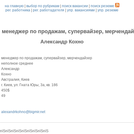
на главную
|
выбор по рубрикам
|
поиск вакансии
|
поиск резюме
рег. работника
|
рег. работадателя
|
упр. вакансиями
|
упр. резюме
е
менеджер по продажам, супервайзер, мерченда
Александр Кохно
менеджер по продажам, супервайзер, мерчендайзер
неполное среднее
Александр
Кохно
Австралия, Киев
г. Киев, ул. Гната Юры, 3а, кв. 186
450$
49
alexandrkohno@bigmir.net
 пїЅпїЅпїЅпїЅпїЅпїЅпїЅпїЅпїЅ