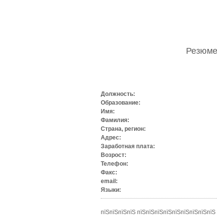
Резюм
Должность:
Образование:
Имя:
Фамилия:
Страна, регион:
Адрес:
Заработная плата:
Возрост:
Телефон:
Факс:
email:
Языки:
пїЅпїЅпїЅпїЅ пїЅпїЅпїЅпїЅпїЅпїЅпїЅпїЅпїЅ