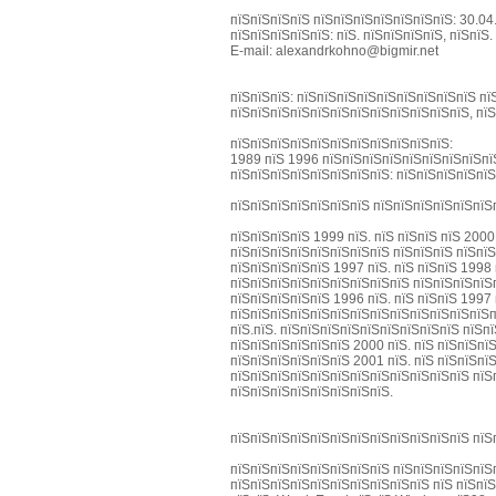
пїЅпїЅпїЅпїЅ пїЅпїЅпїЅпїЅпїЅпїЅпїЅ: 30.04
пїЅпїЅпїЅпїЅпїЅ: пїЅ. пїЅпїЅпїЅпїЅ, пїЅпїЅ.
E-mail: alexandrkohno@bigmir.net
пїЅпїЅпїЅ: пїЅпїЅпїЅпїЅпїЅпїЅпїЅпїЅпїЅ п
пїЅпїЅпїЅпїЅпїЅпїЅпїЅпїЅпїЅпїЅпїЅпїЅ, пїЅ
пїЅпїЅпїЅпїЅпїЅпїЅпїЅпїЅпїЅпїЅпїЅ:
1989 пїЅ 1996 пїЅпїЅпїЅпїЅпїЅпїЅпїЅпїЅпї
пїЅпїЅпїЅпїЅпїЅпїЅпїЅпїЅ: пїЅпїЅпїЅпїЅпї
пїЅпїЅпїЅпїЅпїЅпїЅпїЅ пїЅпїЅпїЅпїЅпїЅпїЅ
пїЅпїЅпїЅпїЅ 1999 пїЅ. пїЅ пїЅпїЅ пїЅ 200
пїЅпїЅпїЅпїЅпїЅпїЅпїЅпїЅ пїЅпїЅпїЅ пїЅпїЅ
пїЅпїЅпїЅпїЅпїЅ 1997 пїЅ. пїЅ пїЅпїЅ 1998 
пїЅпїЅпїЅпїЅпїЅпїЅпїЅпїЅпїЅ пїЅпїЅпїЅпїЅп
пїЅпїЅпїЅпїЅпїЅ 1996 пїЅ. пїЅ пїЅпїЅ 1997
пїЅпїЅпїЅпїЅпїЅпїЅпїЅпїЅпїЅпїЅпїЅпїЅпїЅп
пїЅ.пїЅ. пїЅпїЅпїЅпїЅпїЅпїЅпїЅпїЅпїЅ пїЅп
пїЅпїЅпїЅпїЅпїЅпїЅ 2000 пїЅ. пїЅ пїЅпїЅпї
пїЅпїЅпїЅпїЅпїЅпїЅ 2001 пїЅ. пїЅ пїЅпїЅпї
пїЅпїЅпїЅпїЅпїЅпїЅпїЅпїЅпїЅпїЅпїЅпїЅ пїЅ
пїЅпїЅпїЅпїЅпїЅпїЅпїЅпїЅ.
пїЅпїЅпїЅпїЅпїЅпїЅпїЅпїЅпїЅпїЅпїЅпїЅ пїЅ
пїЅпїЅпїЅпїЅпїЅпїЅпїЅпїЅ пїЅпїЅпїЅпїЅпїЅп
пїЅпїЅпїЅпїЅпїЅпїЅпїЅпїЅпїЅпїЅ пїЅ пїЅпїЅ