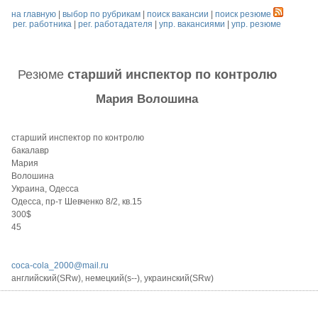
на главную
|
выбор по рубрикам
|
поиск вакансии
|
поиск резюме
рег. работника
|
рег. работадателя
|
упр. вакансиями
|
упр. резюме
Резюме
старший инспектор по контролю
Мария Волошина
старший инспектор по контролю
бакалавр
Мария
Волошина
Украина, Одесса
Одесса, пр-т Шевченко 8/2, кв.15
300$
45
coca-cola_2000@mail.ru
английский(SRw), немецкий(s--), украинский(SRw)