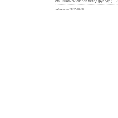
•машинопись: слепой метод (рус./укр.) – 2
добавлено 2002-10-28