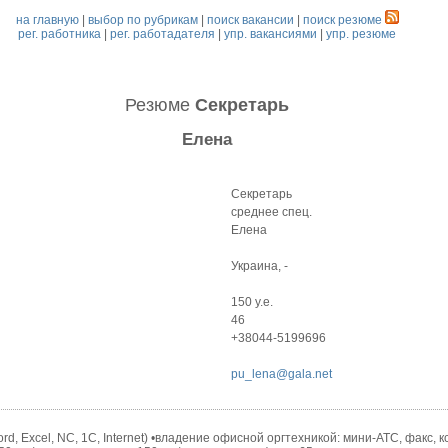
на главную
|
выбор по рубрикам
|
поиск вакансии
|
поиск резюме
рег. работника
|
рег. работадателя
|
упр. вакансиями
|
упр. резюме
Резюме
Секретарь
Елена
Секретарь
среднее спец.
Елена
Украина, -
150 у.е.
46
+38044-5199696
pu_lena@gala.net
d, Excel, NC, 1C, Internet) •владение офисной оргтехникой: мини-АТС, факс, 