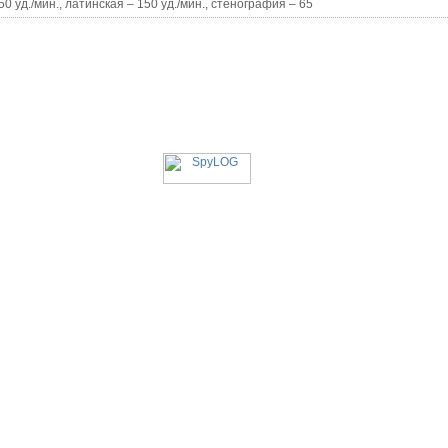
50 уд./мин., латинская – 150 уд./мин., стенография – 65