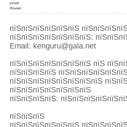
email:
Языки:
пїЅпїЅпїЅпїЅпїЅпїЅ пїЅпїЅпїЅпї
пїЅпїЅпїЅпїЅпїЅпїЅпїЅ: пїЅпїЅпї
Email: kenguru@gala.net
пїЅпїЅпїЅпїЅпїЅпїЅпїЅ пїЅ пїЅпї
пїЅпїЅпїЅпїЅ пїЅпїЅпїЅпїЅпїЅпїЅ
пїЅпїЅпїЅпїЅпїЅпїЅпїЅпїЅ пїЅпї
пїЅпїЅпїЅпїЅпїЅпїЅпїЅ
пїЅпїЅпїЅпїЅ: пїЅпїЅпїЅпїЅпїЅпї
пїЅпїЅпїЅ
пїЅпїЅпїЅпїЅпїЅпїЅ пїЅпїЅпїЅпї