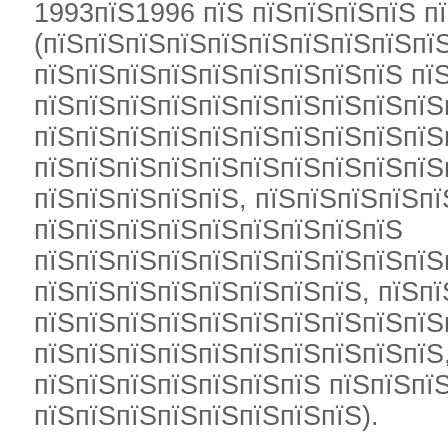
1993пїЅ1996 пїЅ пїЅпїЅпїЅпїЅ п
(пїЅпїЅпїЅпїЅпїЅпїЅпїЅпїЅпїЅпї
пїЅпїЅпїЅпїЅпїЅпїЅпїЅпїЅпїЅ пї
пїЅпїЅпїЅпїЅпїЅпїЅпїЅпїЅпїЅпїЅ
пїЅпїЅпїЅпїЅпїЅпїЅпїЅпїЅпїЅпїЅ
пїЅпїЅпїЅпїЅпїЅпїЅпїЅпїЅпїЅпїЅ
пїЅпїЅпїЅпїЅпїЅ, пїЅпїЅпїЅпїЅпї
пїЅпїЅпїЅпїЅпїЅпїЅпїЅпїЅпїЅ
пїЅпїЅпїЅпїЅпїЅпїЅпїЅпїЅпїЅпїЅ
пїЅпїЅпїЅпїЅпїЅпїЅпїЅпїЅ, пїЅп
пїЅпїЅпїЅпїЅпїЅпїЅпїЅпїЅпїЅпїЅп
пїЅпїЅпїЅпїЅпїЅпїЅпїЅпїЅпїЅпїЅ,
пїЅпїЅпїЅпїЅпїЅпїЅпїЅ пїЅпїЅпї
пїЅпїЅпїЅпїЅпїЅпїЅпїЅпїЅ).