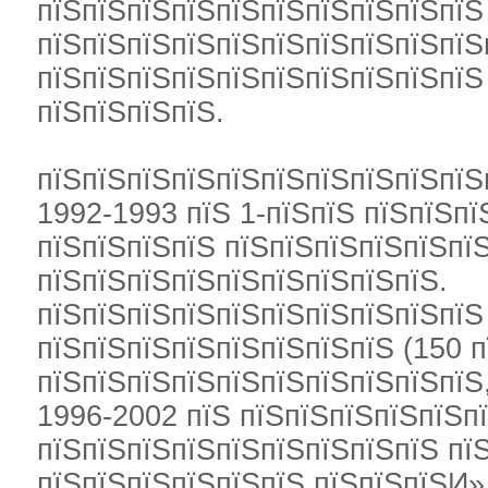
пїЅпїЅпїЅпїЅпїЅпїЅпїЅпїЅпїЅпїЅ
пїЅпїЅпїЅпїЅпїЅпїЅпїЅпїЅпїЅпїЅ
пїЅпїЅпїЅпїЅпїЅпїЅпїЅпїЅпїЅпїЅ
пїЅпїЅпїЅпїЅ.
пїЅпїЅпїЅпїЅпїЅпїЅпїЅпїЅпїЅпїЅп
1992-1993 пїЅ 1-пїЅпїЅ пїЅпїЅп
пїЅпїЅпїЅпїЅ пїЅпїЅпїЅпїЅпїЅпї
пїЅпїЅпїЅпїЅпїЅпїЅпїЅпїЅпїЅ.
пїЅпїЅпїЅпїЅпїЅпїЅпїЅпїЅпїЅпїЅ 
пїЅпїЅпїЅпїЅпїЅпїЅпїЅпїЅ (150 п
пїЅпїЅпїЅпїЅпїЅпїЅпїЅпїЅпїЅпїЅ,
1996-2002 пїЅ пїЅпїЅпїЅпїЅпїЅп
пїЅпїЅпїЅпїЅпїЅпїЅпїЅпїЅпїЅ пї
пїЅпїЅпїЅпїЅпїЅпїЅ пїЅпїЅпїЅИ»