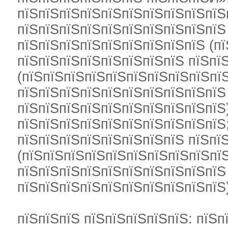
пїЅпїЅпїЅпїЅпїЅпїЅпїЅпїЅпїЅпїЅ
пїЅпїЅпїЅпїЅпїЅпїЅпїЅпїЅпїЅпїЅ 
пїЅпїЅпїЅпїЅпїЅпїЅпїЅпїЅпїЅ (п
пїЅпїЅпїЅпїЅпїЅпїЅпїЅпїЅ пїЅпї
(пїЅпїЅпїЅпїЅпїЅпїЅпїЅпїЅпїЅпї
пїЅпїЅпїЅпїЅпїЅпїЅпїЅпїЅпїЅпїЅ
пїЅпїЅпїЅпїЅпїЅпїЅпїЅпїЅпїЅпїЅ)
пїЅпїЅпїЅпїЅпїЅпїЅпїЅпїЅпїЅпїЅ;
пїЅпїЅпїЅпїЅпїЅпїЅпїЅпїЅ пїЅпї
(пїЅпїЅпїЅпїЅпїЅпїЅпїЅпїЅпїЅпї
пїЅпїЅпїЅпїЅпїЅпїЅпїЅпїЅпїЅпїЅ
пїЅпїЅпїЅпїЅпїЅпїЅпїЅпїЅпїЅпїЅ)
пїЅпїЅпїЅ пїЅпїЅпїЅпїЅпїЅ: пїЅп