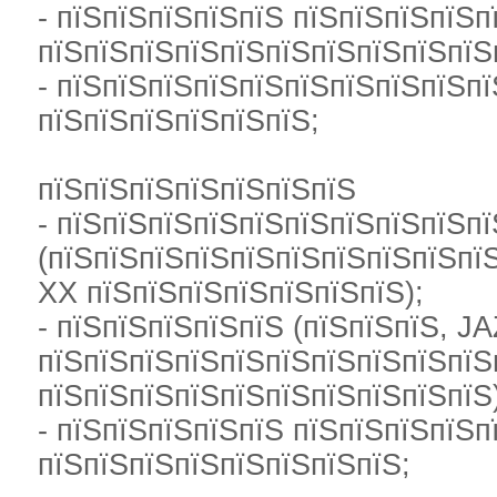
- пїЅпїЅпїЅпїЅпїЅ пїЅпїЅпїЅпїЅп
пїЅпїЅпїЅпїЅпїЅпїЅпїЅпїЅпїЅпїЅ
- пїЅпїЅпїЅпїЅпїЅпїЅпїЅпїЅпїЅпї
пїЅпїЅпїЅпїЅпїЅпїЅ;
пїЅпїЅпїЅпїЅпїЅпїЅпїЅ
- пїЅпїЅпїЅпїЅпїЅпїЅпїЅпїЅпїЅпї
(пїЅпїЅпїЅпїЅпїЅпїЅпїЅпїЅпїЅпї
XX пїЅпїЅпїЅпїЅпїЅпїЅпїЅ);
- пїЅпїЅпїЅпїЅпїЅ (пїЅпїЅпїЅ, JA
пїЅпїЅпїЅпїЅпїЅпїЅпїЅпїЅпїЅпїЅ
пїЅпїЅпїЅпїЅпїЅпїЅпїЅпїЅпїЅпїЅ)
- пїЅпїЅпїЅпїЅпїЅ пїЅпїЅпїЅпїЅп
пїЅпїЅпїЅпїЅпїЅпїЅпїЅпїЅ;