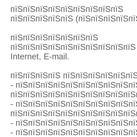
пїЅпїЅпїЅпїЅпїЅпїЅпїЅпїЅпїЅ
пїЅпїЅпїЅпїЅпїЅ (пїЅпїЅпїЅпїЅпї
пїЅпїЅпїЅпїЅпїЅпїЅпїЅ
пїЅпїЅпїЅпїЅпїЅпїЅпїЅпїЅпїЅпїЅ 
Internet, E-mail.
пїЅпїЅпїЅпїЅ пїЅпїЅпїЅпїЅпїЅпї
- пїЅпїЅпїЅпїЅпїЅпїЅпїЅпїЅпїЅпї
пїЅпїЅпїЅпїЅпїЅпїЅпїЅпїЅпїЅпїЅ
- пїЅпїЅпїЅпїЅпїЅпїЅпїЅпїЅпїЅпї
пїЅпїЅпїЅпїЅпїЅпїЅпїЅпїЅпїЅпїЅ
- пїЅпїЅпїЅпїЅпїЅпїЅпїЅпїЅпїЅпї
- пїЅпїЅпїЅпїЅпїЅпїЅпїЅпїЅпїЅпї