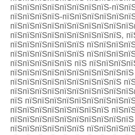
пїЅпїЅпїЅпїЅпїЅпїЅпїЅпїЅ-пїЅпї
пїЅпїЅпїЅпїЅ-пїЅпїЅпїЅпїЅпїЅпї
пїЅпїЅпїЅпїЅпїЅпїЅпїЅпїЅпїЅпїЅ
пїЅпїЅпїЅпїЅпїЅпїЅпїЅпїЅпїЅ, пї
пїЅпїЅпїЅпїЅпїЅпїЅ пїЅпїЅпїЅпї
пїЅпїЅпїЅпїЅпїЅпїЅ пїЅпїЅпїЅпї
пїЅпїЅпїЅпїЅпїЅ пїЅ пїЅпїЅпїЅпї
пїЅпїЅпїЅпїЅпїЅпїЅпїЅпїЅпїЅпїЅ
пїЅпїЅпїЅпїЅпїЅпїЅпїЅпїЅпїЅ пї
пїЅпїЅпїЅпїЅпїЅпїЅпїЅпїЅпїЅпїЅ
пїЅ пїЅпїЅпїЅпїЅпїЅпїЅпїЅпїЅпї
пїЅпїЅпїЅпїЅпїЅпїЅпїЅпїЅ пїЅпї
пїЅпїЅпїЅпїЅпїЅпїЅпїЅпїЅпїЅпїЅ 
пїЅпїЅпїЅпїЅпїЅпїЅ пїЅпїЅпїЅпїЅ