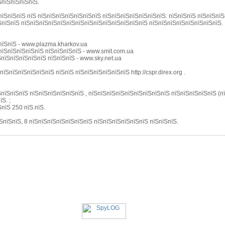
ЅпїЅпїЅпїЅпїЅ.
їЅпїЅпїЅ пїЅ пїЅпїЅпїЅпїЅпїЅпїЅпїЅ пїЅпїЅпїЅпїЅпїЅпїЅпїЅ: пїЅпїЅпїЅ пїЅпїЅпїЅп
їЅпїЅпїЅ пїЅпїЅпїЅпїЅпїЅпїЅпїЅпїЅпїЅпїЅпїЅпїЅпїЅпїЅ пїЅпїЅпїЅпїЅпїЅпїЅпїЅпїЅ.
пїЅпїЅ - www.plazma.kharkov.ua
пїЅпїЅпїЅпїЅпїЅ пїЅпїЅпїЅпїЅ - www.smit.com.ua
ЅпїЅпїЅпїЅпїЅпїЅ пїЅпїЅпїЅ - www.sky.net.ua
їЅпїЅпїЅпїЅпїЅпїЅ пїЅпїЅ пїЅпїЅпїЅпїЅпїЅпїЅ http://cspr.direx.org .
пїЅпїЅпїЅ пїЅпїЅпїЅпїЅпїЅпїЅ , пїЅпїЅпїЅпїЅпїЅпїЅпїЅпїЅпїЅ пїЅпїЅпїЅпїЅпїЅ (пїЅ
Ѕ. ;
пїЅ 250 пїЅ.пїЅ.
їЅпїЅпїЅ, 8 пїЅпїЅпїЅпїЅпїЅпїЅпїЅ пїЅпїЅпїЅпїЅпїЅпїЅ пїЅпїЅпїЅ.