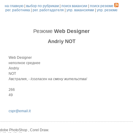
на главную
|
выбор по рубрикам
|
поиск вакансии
|
поиск резюме
рег. работника
|
рег. работадателя
|
упр. вакансиями
|
упр. резюме
Резюме
Web Designer
Andriy NOT
Web Designer
неполное среднее
Andriy
NOT
Австралия, - /
согласен на смену жительства
/
266
49
cspr@email.it
Adobe PhotoShop , Corel Draw.