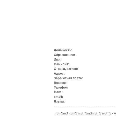
Должность:
Образование:
Имя:
Фамилия:
Страна, регион:
Адрес:
Заработная плата:
Возрост:
Телефон:
Факс:
email:
Языки:
пїЅпїЅпїЅпїЅпїЅ пїЅпїЅпїЅпїЅпїЅ пїЅпїЅ - 