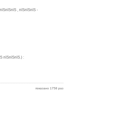
їЅпїЅпїЅ , пїЅпїЅпїЅ -
 пїЅпїЅпїЅ.) :
показано 1758 раз