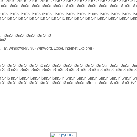
ЅпїЅпїЅпїЅпїЅ пїЅпїЅпїЅпїЅпїЅ пїЅпїЅпїЅпїЅпїЅпїЅпїЅпїЅ пїЅпїЅпїЅпїЅпїЅпїЅ пї
Ѕ пїЅпїЅпїЅпїЅпїЅпїЅпїЅпїЅпїЅпїЅпїЅ пїЅпїЅпїЅпїЅпїЅпїЅпїЅпїЅпїЅпїЅпїЅ пїЅпїЅ
їЅ пїЅпїЅпїЅпїЅпїЅпїЅпїЅпїЅпїЅ пїЅпїЅпїЅпїЅпїЅпїЅпїЅ пїЅпїЅпїЅпїЅпїЅпїЅпїЅпїЅ
пїЅпїЅпїЅпїЅпїЅпїЅпїЅпїЅпїЅпїЅпїЅпїЅ пїЅпїЅпїЅпїЅпїЅ пїЅпїЅпїЅпїЅпїЅпїЅпїЅпї
Ѕ. пїЅпїЅпїЅпїЅпїЅпїЅпїЅпїЅпїЅ
ЅпїЅ.
:
Far, Windows-95,98 (WinWord, Excel, Internet Explorer).
пїЅпїЅпїЅпїЅпїЅпїЅпїЅпїЅ пїЅпїЅпїЅпїЅпїЅпїЅпїЅпїЅпїЅпїЅпїЅ, пїЅпїЅпїЅпїЅпїЅп
їЅпїЅ пїЅ пїЅпїЅпїЅпїЅпїЅпїЅпїЅ пїЅпїЅпїЅпїЅ пїЅпїЅпїЅ пїЅпїЅпїЅ пїЅпїЅпїЅпїЅЬ
пїЅпїЅ пїЅпїЅпїЅпїЅпїЅпїЅпїЅпїЅпїЅ, пїЅпїЅпїЅпїЅпїЅпїЅпїЅпїЅпїЅпїЅ пїЅпїЅпїЅ
їЅпїЅпїЅпїЅпїЅпїЅпїЅпїЅпїЅ пїЅпїЅпїЅ пїЅпїЅпїЅпїЅЬ», пїЅпїЅпїЅ.пїЅпїЅпїЅ. (0