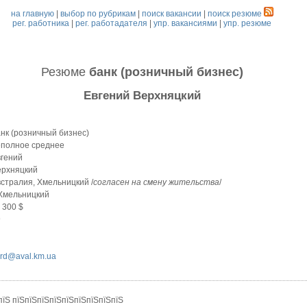
на главную
|
выбор по рубрикам
|
поиск вакансии
|
поиск резюме
рег. работника
|
рег. работадателя
|
упр. вакансиями
|
упр. резюме
Резюме
банк (розничный бизнес)
Евгений Верхняцкий
нк (розничный бизнес)
еполное среднее
вгений
ерхняцкий
стралия, Хмельницкий /
согласен на смену жительства
/
 Хмельницкий
 300 $
9
ard@aval.km.ua
пїЅ пїЅпїЅпїЅпїЅпїЅпїЅпїЅпїЅпїЅ