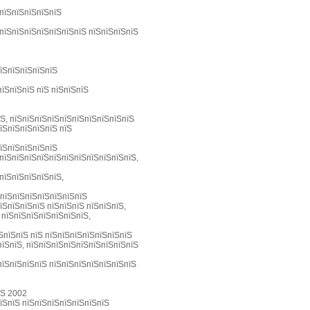
ЅпїЅпїЅпїЅпїЅпїЅ
 пїЅпїЅпїЅпїЅпїЅпїЅпїЅ пїЅпїЅпїЅпїЅ
пїЅпїЅпїЅпїЅпїЅ
пїЅпїЅпїЅ пїЅ пїЅпїЅпїЅ
їЅ, пїЅпїЅпїЅпїЅпїЅпїЅпїЅпїЅпїЅпїЅ
їЅпїЅпїЅпїЅпїЅ пїЅ
пїЅпїЅпїЅпїЅпїЅ
 пїЅпїЅпїЅпїЅпїЅпїЅпїЅпїЅпїЅпїЅпїЅ,
пїЅпїЅпїЅпїЅпїЅ,
ЅпїЅпїЅпїЅпїЅпїЅпїЅпїЅ
їЅпїЅпїЅпїЅ пїЅпїЅпїЅ пїЅпїЅпїЅ,
 пїЅпїЅпїЅпїЅпїЅпїЅпїЅ,
ЅпїЅпїЅ пїЅ пїЅпїЅпїЅпїЅпїЅпїЅпїЅ
пїЅпїЅ, пїЅпїЅпїЅпїЅпїЅпїЅпїЅпїЅпїЅ
пїЅпїЅпїЅпїЅ пїЅпїЅпїЅпїЅпїЅпїЅпїЅ
їЅ 2002
їЅпїЅ пїЅпїЅпїЅпїЅпїЅпїЅпїЅ