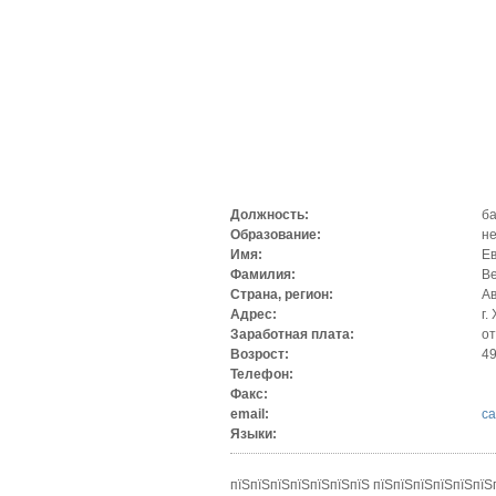
Должность:
ба
Образование:
н
Имя:
Е
Фамилия:
В
Страна, регион:
Ав
Адрес:
г.
Заработная плата:
от
Возрост:
4
Телефон:
Факс:
email:
c
Языки:
пїЅпїЅпїЅпїЅпїЅпїЅпїЅ пїЅпїЅпїЅпїЅпїЅпїЅ