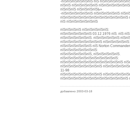
-пїЅпїЅпїЅпїЅпїЅпїЅ пїЅ пїЅпїЅпїЅпїЅпїЅпї
пїЅпїЅ пїЅпїЅпїЅпїЅпїЅ пїЅпїЅпїЅпїЅпїЅпї
пїЅпїЅпїЅ пїЅпїЅпїЅпїЅЬ»
-пїЅпїЅпїЅпїЅпїЅпїЅ пїЅпїЅпїЅпїЅпїЅ пїЅп
пїЅпїЅпїЅпїЅпїЅпїЅпїЅпїЅпїЅпїЅпїЅпїЅпїЅ 
пїЅ пїЅпїЅпїЅпїЅпїЅпїЅ
пїЅпїЅпїЅпїЅ пїЅпїЅпїЅпїЅпїЅ:
пїЅпїЅпїЅпїЅпїЅпїЅ 03.12.1976 пїЅ. пїЅ пї
пїЅпїЅпїЅпїЅпїЅпїЅ. пїЅпїЅпїЅпїЅпїЅ пїЅпї
пїЅпїЅпїЅпїЅпїЅпїЅпїЅпїЅ пїЅпїЅпїЅпїЅпїЅ
пїЅпїЅпїЅпїЅпїЅпїЅ пїЅ Norton Commander, 
пїЅпїЅпїЅпїЅпїЅпїЅпїЅ:
пїЅпїЅпїЅпїЅпїЅпїЅ, пїЅпїЅпїЅпїЅпїЅ.
пїЅпїЅпїЅпїЅпїЅпїЅпїЅпїЅпїЅпїЅпїЅ:
пїЅпїЅпїЅпїЅпїЅпїЅпїЅпїЅпїЅпїЅпїЅпїЅ пїЅ
пїЅпїЅпїЅпїЅпїЅпїЅпїЅпїЅ пїЅпїЅпїЅпїЅпїЅп
11-98
пїЅпїЅпїЅпїЅпїЅпїЅпїЅпїЅ пїЅпїЅпїЅпїЅпїЅ
пїЅпїЅпїЅпїЅпїЅпїЅпїЅпїЅпїЅпїЅпїЅпїЅпїЅ п
добавлено 2003-03-18