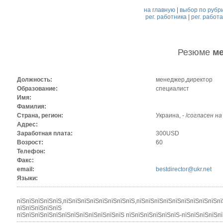
на главную
|
выбор по рубр
рег. работника
|
рег. работ
Резюме
ме
Должность:
менеджер,директор
Образование:
специалист
Имя:
Фамилия:
Страна, регион:
Украина, - /
согласен на
Адрес:
Заработная плата:
300USD
Возрост:
60
Телефон:
Факс:
email:
bestdirector@ukr.net
Языки:
пїЅпїЅпїЅпїЅпїЅ,пїЅпїЅпїЅпїЅпїЅпїЅпїЅпїЅ,пїЅпїЅпїЅпїЅпїЅпїЅпїЅпїЅпїЅпї
пїЅпїЅпїЅпїЅпїЅ
пїЅпїЅпїЅпїЅпїЅпїЅпїЅпїЅпїЅпїЅпїЅпїЅ пїЅпїЅпїЅпїЅпїЅпїЅ-пїЅпїЅпїЅпї