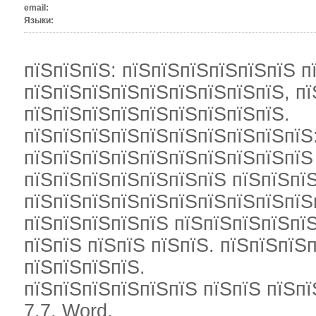
email:
Языки:
пїЅпїЅпїЅ: пїЅпїЅпїЅпїЅпїЅпїЅ п
пїЅпїЅпїЅпїЅпїЅпїЅпїЅпїЅпїЅ, пї
пїЅпїЅпїЅпїЅпїЅпїЅпїЅпїЅпїЅ.
пїЅпїЅпїЅпїЅпїЅпїЅпїЅпїЅпїЅпїЅ:
пїЅпїЅпїЅпїЅпїЅпїЅпїЅпїЅпїЅпїЅ
пїЅпїЅпїЅпїЅпїЅпїЅпїЅ пїЅпїЅпї
пїЅпїЅпїЅпїЅпїЅпїЅпїЅпїЅпїЅпїЅ
пїЅпїЅпїЅпїЅпїЅ пїЅпїЅпїЅпїЅпїЅ
пїЅпїЅ пїЅпїЅ пїЅпїЅ. пїЅпїЅпїЅ
пїЅпїЅпїЅпїЅ.
пїЅпїЅпїЅпїЅпїЅпїЅ пїЅпїЅ пїЅпї
7.7, Word.