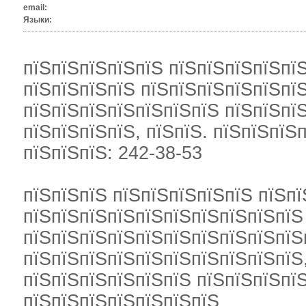
email:
Языки:
пїЅпїЅпїЅпїЅпїЅ пїЅпїЅпїЅпїЅпї
пїЅпїЅпїЅпїЅ пїЅпїЅпїЅпїЅпїЅпїЅ
пїЅпїЅпїЅпїЅпїЅпїЅпїЅ пїЅпїЅпїЅ
пїЅпїЅпїЅпїЅ, пїЅпїЅ. пїЅпїЅпїЅп
пїЅпїЅпїЅ: 242-38-53
пїЅпїЅпїЅ пїЅпїЅпїЅпїЅпїЅ пїЅпї
пїЅпїЅпїЅпїЅпїЅпїЅпїЅпїЅпїЅпїЅ
пїЅпїЅпїЅпїЅпїЅпїЅпїЅпїЅпїЅпїЅ
пїЅпїЅпїЅпїЅпїЅпїЅпїЅпїЅпїЅпїЅ
пїЅпїЅпїЅпїЅпїЅпїЅ пїЅпїЅпїЅпїЅ
пїЅпїЅпїЅпїЅпїЅпїЅпїЅ