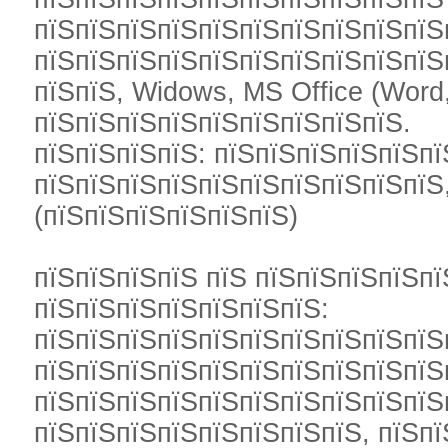
пїЅпїЅпїЅпїЅпїЅпїЅпїЅпїЅпїЅпїЅп
пїЅпїЅпїЅпїЅпїЅпїЅпїЅпїЅпїЅпїЅ
пїЅпїЅ, Widows, MS Office (Word, 
пїЅпїЅпїЅпїЅпїЅпїЅпїЅпїЅпїЅ.
пїЅпїЅпїЅпїЅ: пїЅпїЅпїЅпїЅпїЅпї
пїЅпїЅпїЅпїЅпїЅпїЅпїЅпїЅпїЅпїЅ
(пїЅпїЅпїЅпїЅпїЅпїЅ)
пїЅпїЅпїЅпїЅ пїЅ пїЅпїЅпїЅпїЅп
пїЅпїЅпїЅпїЅпїЅпїЅпїЅ:
пїЅпїЅпїЅпїЅпїЅпїЅпїЅпїЅпїЅпїЅ
пїЅпїЅпїЅпїЅпїЅпїЅпїЅпїЅпїЅпїЅ
пїЅпїЅпїЅпїЅпїЅпїЅпїЅпїЅпїЅпїЅ
пїЅпїЅпїЅпїЅпїЅпїЅпїЅпїЅ, пїЅп