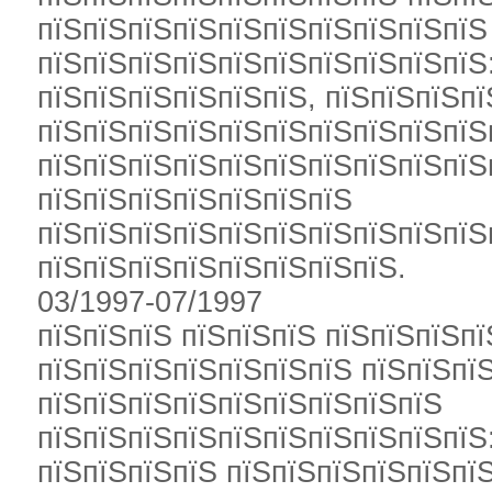
пїЅпїЅпїЅпїЅпїЅпїЅпїЅпїЅпїЅпїЅ
пїЅпїЅпїЅпїЅпїЅпїЅпїЅпїЅпїЅпїЅ
пїЅпїЅпїЅпїЅпїЅпїЅ, пїЅпїЅпїЅп
пїЅпїЅпїЅпїЅпїЅпїЅпїЅпїЅпїЅпїЅ
пїЅпїЅпїЅпїЅпїЅпїЅпїЅпїЅпїЅпїЅ
пїЅпїЅпїЅпїЅпїЅпїЅпїЅ
пїЅпїЅпїЅпїЅпїЅпїЅпїЅпїЅпїЅпїЅ
пїЅпїЅпїЅпїЅпїЅпїЅпїЅпїЅ.
03/1997-07/1997
пїЅпїЅпїЅ пїЅпїЅпїЅ пїЅпїЅпїЅпї
пїЅпїЅпїЅпїЅпїЅпїЅпїЅ пїЅпїЅпї
пїЅпїЅпїЅпїЅпїЅпїЅпїЅпїЅпїЅ
пїЅпїЅпїЅпїЅпїЅпїЅпїЅпїЅпїЅпїЅ
пїЅпїЅпїЅпїЅ пїЅпїЅпїЅпїЅпїЅпї