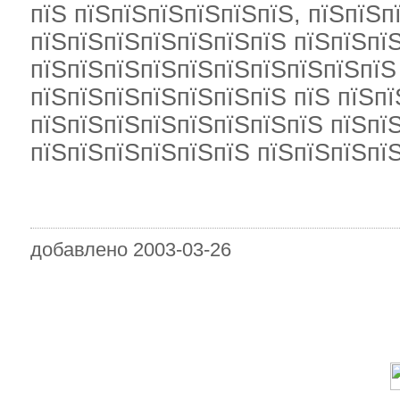
пїЅ пїЅпїЅпїЅпїЅпїЅпїЅ, пїЅпїЅп
пїЅпїЅпїЅпїЅпїЅпїЅпїЅ пїЅпїЅпї
пїЅпїЅпїЅпїЅпїЅпїЅпїЅпїЅпїЅпїЅ
пїЅпїЅпїЅпїЅпїЅпїЅпїЅ пїЅ пїЅпї
пїЅпїЅпїЅпїЅпїЅпїЅпїЅпїЅ пїЅпї
пїЅпїЅпїЅпїЅпїЅпїЅ пїЅпїЅпїЅпї
добавлено 2003-03-26