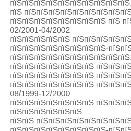
пїЅпїЅпїЅпїЅпїЅпїЅпїЅпїЅпїЅпїЅ
пїЅ пїЅпїЅпїЅпїЅпїЅпїЅпїЅпїЅпїЅ
пїЅпїЅпїЅпїЅпїЅпїЅпїЅпїЅ пїЅ пї
02/2001-04/2002
пїЅпїЅпїЅпїЅпїЅ пїЅпїЅпїЅпїЅпї
пїЅпїЅпїЅпїЅпїЅпїЅпїЅпїЅ-пїЅпї
пїЅпїЅпїЅпїЅпїЅпїЅпїЅпїЅпїЅпїЅ:
пїЅпїЅпїЅпїЅпїЅпїЅпїЅ пїЅпїЅпї
пїЅпїЅпїЅпїЅпїЅпїЅпїЅ пїЅпїЅпї
пїЅпїЅпїЅпїЅпїЅпїЅпїЅ пїЅпїЅпїЅ
08/1999-12/2000
пїЅпїЅпїЅпїЅпїЅпїЅпїЅ пїЅпїЅпї
пїЅпїЅпїЅпїЅпїЅпїЅ
пїЅпїЅ пїЅпїЅпїЅпїЅпїЅпїЅпїЅпї
пїЅпїЅпїЅпїЅпїЅпїЅпїЅпїЅ-пїЅпї