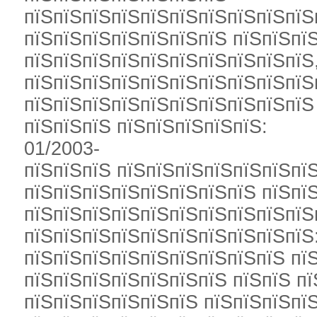
пїЅпїЅпїЅпїЅпїЅпїЅпїЅпїЅпїЅпїЅ
пїЅпїЅпїЅпїЅпїЅпїЅпїЅ пїЅпїЅпї
пїЅпїЅпїЅпїЅпїЅпїЅпїЅпїЅпїЅпїЅ
пїЅпїЅпїЅпїЅпїЅпїЅпїЅпїЅпїЅпїЅ
пїЅпїЅпїЅпїЅпїЅпїЅпїЅпїЅпїЅпїЅ
пїЅпїЅпїЅ пїЅпїЅпїЅпїЅпїЅ:
01/2003-
пїЅпїЅпїЅ пїЅпїЅпїЅпїЅпїЅпїЅпї
пїЅпїЅпїЅпїЅпїЅпїЅпїЅпїЅ пїЅпї
пїЅпїЅпїЅпїЅпїЅпїЅпїЅпїЅпїЅпїЅ
пїЅпїЅпїЅпїЅпїЅпїЅпїЅпїЅпїЅпїЅ
пїЅпїЅпїЅпїЅпїЅпїЅпїЅпїЅпїЅ пї
пїЅпїЅпїЅпїЅпїЅпїЅпїЅ пїЅпїЅ пї
пїЅпїЅпїЅпїЅпїЅпїЅ пїЅпїЅпїЅпї