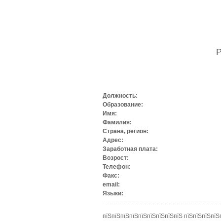
Должность:
Образование:
Имя:
Фамилия:
Страна, регион:
Адрес:
Заработная плата:
Возрост:
Телефон:
Факс:
email:
Языки:
пїЅпїЅпїЅпїЅпїЅпїЅпїЅпїЅпїЅ пїЅпїЅпїЅпїЅ