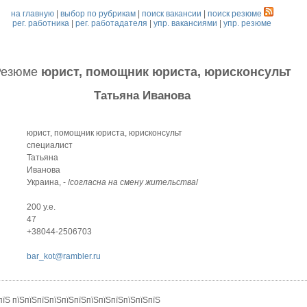
на главную
|
выбор по рубрикам
|
поиск вакансии
|
поиск резюме
рег. работника
|
рег. работадателя
|
упр. вакансиями
|
упр. резюме
Резюме
юрист, помощник юриста, юрисконсульт
Татьяна Иванова
юрист, помощник юриста, юрисконсульт
специалист
Татьяна
Иванова
Украина, - /
согласна на смену жительства
/
200 у.е.
47
+38044-2506703
bar_kot@rambler.ru
пїЅ пїЅпїЅпїЅпїЅпїЅпїЅпїЅпїЅпїЅпїЅпїЅпїЅ