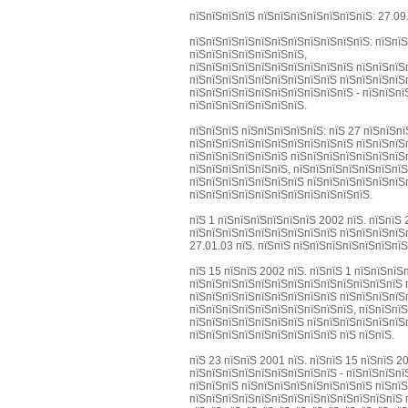
пїЅпїЅпїЅпїЅ пїЅпїЅпїЅпїЅпїЅпїЅпїЅ: 27.09
пїЅпїЅпїЅпїЅпїЅпїЅпїЅпїЅпїЅпїЅпїЅ: пїЅпїЅ
пїЅпїЅпїЅпїЅпїЅпїЅпїЅ,
пїЅпїЅпїЅпїЅпїЅпїЅпїЅпїЅпїЅпїЅ пїЅпїЅпїЅп
пїЅпїЅпїЅпїЅпїЅпїЅпїЅпїЅпїЅ пїЅпїЅпїЅпїЅп
пїЅпїЅпїЅпїЅпїЅпїЅпїЅпїЅпїЅпїЅ - пїЅпїЅпї
пїЅпїЅпїЅпїЅпїЅпїЅпїЅ.
пїЅпїЅпїЅ пїЅпїЅпїЅпїЅпїЅ: пїЅ 27 пїЅпїЅп
пїЅпїЅпїЅпїЅпїЅпїЅпїЅпїЅпїЅпїЅ пїЅпїЅпїЅ
пїЅпїЅпїЅпїЅпїЅпїЅ пїЅпїЅпїЅпїЅпїЅпїЅпїЅ
пїЅпїЅпїЅпїЅпїЅпїЅ, пїЅпїЅпїЅпїЅпїЅпїЅпї
пїЅпїЅпїЅпїЅпїЅпїЅпїЅ пїЅпїЅпїЅпїЅпїЅпїЅ
пїЅпїЅпїЅпїЅпїЅпїЅпїЅпїЅпїЅпїЅпїЅ.
пїЅ 1 пїЅпїЅпїЅпїЅпїЅпїЅ 2002 пїЅ. пїЅпїЅ
пїЅпїЅпїЅпїЅпїЅпїЅпїЅпїЅпїЅ пїЅпїЅпїЅпїЅ
27.01.03 пїЅ. пїЅпїЅ пїЅпїЅпїЅпїЅпїЅпїЅпї
пїЅ 15 пїЅпїЅ 2002 пїЅ. пїЅпїЅ 1 пїЅпїЅпї
пїЅпїЅпїЅпїЅпїЅпїЅпїЅпїЅпїЅпїЅпїЅпїЅпїЅ п
пїЅпїЅпїЅпїЅпїЅпїЅпїЅпїЅпїЅ пїЅпїЅпїЅпїЅ
пїЅпїЅпїЅпїЅпїЅпїЅпїЅпїЅпїЅпїЅ, пїЅпїЅпїЅ
пїЅпїЅпїЅпїЅпїЅпїЅпїЅ пїЅпїЅпїЅпїЅпїЅпїЅ
пїЅпїЅпїЅпїЅпїЅпїЅпїЅпїЅпїЅ пїЅ пїЅпїЅ.
пїЅ 23 пїЅпїЅ 2001 пїЅ. пїЅпїЅ 15 пїЅпїЅ 2
пїЅпїЅпїЅпїЅпїЅпїЅпїЅпїЅпїЅ - пїЅпїЅпїЅп
пїЅпїЅпїЅ пїЅпїЅпїЅпїЅпїЅпїЅпїЅпїЅ пїЅпї
пїЅпїЅпїЅпїЅпїЅпїЅпїЅпїЅпїЅпїЅпїЅпїЅпїЅ 