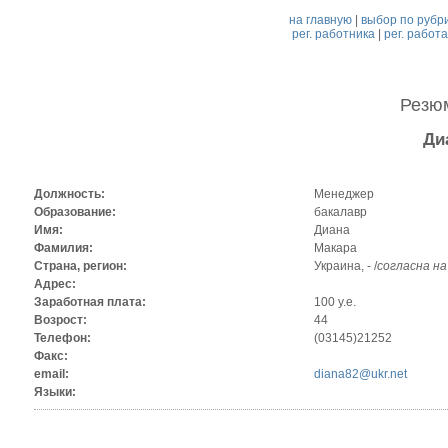
на главную
|
выбор по рубр
рег. работника
|
рег. работ
Резю
Ди
Должность:
Менеджер
Образование:
бакалавр
Имя:
Диана
Фамилия:
Макара
Страна, регион:
Украина, - /
согласна н
Адрес:
Заработная плата:
100 у.е.
Возрост:
44
Телефон:
(03145)21252
Факс:
email:
diana82@ukr.net
Языки: