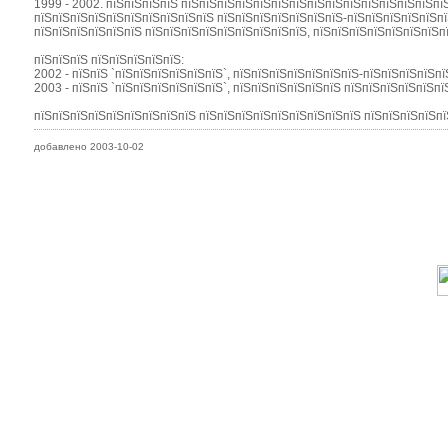
1999 - 2002. пїЅпїЅпїЅпїЅ пїЅпїЅпїЅпїЅпїЅпїЅпїЅпїЅпїЅпїЅпїЅпїЅпїЅпїЅпї
пїЅпїЅпїЅпїЅпїЅпїЅпїЅпїЅпїЅпїЅ пїЅпїЅпїЅпїЅпїЅпїЅпїЅ-пїЅпїЅпїЅпїЅпїЅпї
пїЅпїЅпїЅпїЅпїЅпїЅ пїЅпїЅпїЅпїЅпїЅпїЅпїЅпїЅпїЅ, пїЅпїЅпїЅпїЅпїЅпїЅпїЅп
пїЅпїЅпїЅ пїЅпїЅпїЅпїЅпїЅ:
2002 - пїЅпїЅ `пїЅпїЅпїЅпїЅпїЅпїЅ`, пїЅпїЅпїЅпїЅпїЅпїЅпїЅ-пїЅпїЅпїЅпїЅпї
2003 - пїЅпїЅ `пїЅпїЅпїЅпїЅпїЅпїЅ`, пїЅпїЅпїЅпїЅпїЅпїЅ пїЅпїЅпїЅпїЅпїЅпї
пїЅпїЅпїЅпїЅпїЅпїЅпїЅпїЅпїЅ пїЅпїЅпїЅпїЅпїЅпїЅпїЅпїЅпїЅ пїЅпїЅпїЅпїЅпї
добавлено 2003-10-02