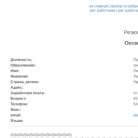
на главную
|
выбор по рубр
рег. работника
|
рег. работ
Рез
Окса
Должность:
Пр
Образование:
ср
Имя:
Ок
Фамилия:
Те
Страна, регион:
Ук
Адрес:
Заработная плата:
от
Возрост:
45
Телефон:
54
Факс:
email:
al
Языки:
пїЅпїЅпїЅпїЅпїЅпїЅпїЅпїЅпїЅпїЅпїЅ: