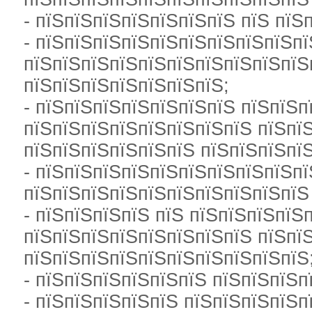
- пїЅпїЅпїЅпїЅпїЅпїЅпїЅ пїЅ пїЅ
- пїЅпїЅпїЅпїЅпїЅпїЅпїЅпїЅпїЅп
пїЅпїЅпїЅпїЅпїЅпїЅпїЅпїЅпїЅпїЅ
пїЅпїЅпїЅпїЅпїЅпїЅпїЅ;
- пїЅпїЅпїЅпїЅпїЅпїЅпїЅ пїЅпїЅп
пїЅпїЅпїЅпїЅпїЅпїЅпїЅпїЅ пїЅпї
пїЅпїЅпїЅпїЅпїЅпїЅ пїЅпїЅпїЅпї
- пїЅпїЅпїЅпїЅпїЅпїЅпїЅпїЅпїЅпї
пїЅпїЅпїЅпїЅпїЅпїЅпїЅпїЅпїЅпїЅ
- пїЅпїЅпїЅпїЅ пїЅ пїЅпїЅпїЅпїЅ
пїЅпїЅпїЅпїЅпїЅпїЅпїЅпїЅ пїЅпї
пїЅпїЅпїЅпїЅпїЅпїЅпїЅпїЅпїЅпїЅ
- пїЅпїЅпїЅпїЅпїЅпїЅ пїЅпїЅпїЅп
- пїЅпїЅпїЅпїЅпїЅ пїЅпїЅпїЅпїЅп