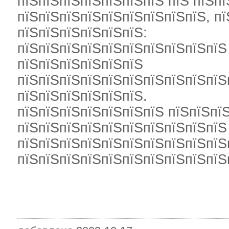
пїЅпїЅпїЅпїЅпїЅпїЅпїЅ пїЅ пїЅпї
пїЅпїЅпїЅпїЅпїЅпїЅпїЅпїЅпїЅ, п
пїЅпїЅпїЅпїЅпїЅпїЅ:
пїЅпїЅпїЅпїЅпїЅпїЅпїЅпїЅпїЅпїЅ
пїЅпїЅпїЅпїЅпїЅпїЅ
пїЅпїЅпїЅпїЅпїЅпїЅпїЅпїЅпїЅпїЅ
пїЅпїЅпїЅпїЅпїЅпїЅ.
пїЅпїЅпїЅпїЅпїЅпїЅпїЅ пїЅпїЅпїЅ
пїЅпїЅпїЅпїЅпїЅпїЅпїЅпїЅпїЅпїЅ
пїЅпїЅпїЅпїЅпїЅпїЅпїЅпїЅпїЅпїЅ
пїЅпїЅпїЅпїЅпїЅпїЅпїЅпїЅпїЅпїЅ