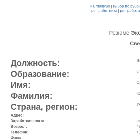
на главную
|
выбор по рубр
рег. работника
|
рег. работ
Резюме
Эк
Све
Должность:
Э
Образование:
с
Имя:
С
Фамилия:
К
Страна, регион:
Ук
Адрес:
Заработная плата:
o
Возрост:
4
Телефон:
+
Факс: