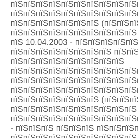
пїЅпїЅпїЅпїЅпїЅпїЅпїЅпїЅпїЅпїЅ
пїЅпїЅпїЅпїЅпїЅпїЅпїЅпїЅпїЅпїЅ
пїЅпїЅпїЅпїЅпїЅпїЅпїЅ (пїЅпїЅпї
пїЅпїЅпїЅпїЅпїЅпїЅпїЅпїЅпїЅпїЅ 
пїЅ 10.04.2003 - пїЅпїЅпїЅпїЅпї
пїЅпїЅпїЅпїЅпїЅпїЅпїЅпїЅ пїЅпї
пїЅпїЅпїЅпїЅпїЅпїЅпїЅпїЅпїЅ
пїЅпїЅпїЅпїЅпїЅпїЅпїЅпїЅпїЅпїЅ
пїЅпїЅпїЅпїЅпїЅпїЅпїЅпїЅпїЅпїЅ
пїЅпїЅпїЅпїЅпїЅпїЅпїЅпїЅпїЅпїЅ
пїЅпїЅпїЅпїЅпїЅпїЅпїЅ (пїЅпїЅпї
пїЅпїЅпїЅпїЅпїЅпїЅпїЅпїЅпїЅпїЅ 
пїЅпїЅпїЅпїЅпїЅпїЅпїЅпїЅпїЅпїЅ
- пїЅпїЅпїЅ пїЅпїЅпїЅ пїЅпїЅпїЅ
пїЅпїЅпїЅпїЅпїЅпїЅпїЅпїЅпїЅпїЅ