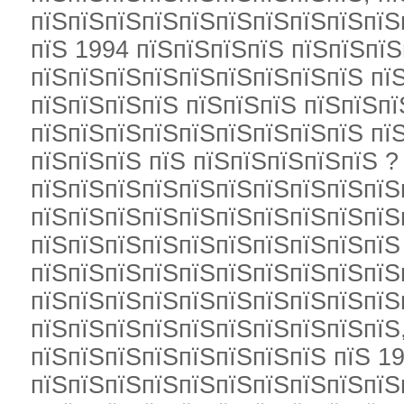
пїЅпїЅпїЅпїЅпїЅпїЅпїЅпїЅпїЅпїЅ
пїЅ 1994 пїЅпїЅпїЅпїЅ пїЅпїЅпї
пїЅпїЅпїЅпїЅпїЅпїЅпїЅпїЅпїЅ пї
пїЅпїЅпїЅпїЅ пїЅпїЅпїЅ пїЅпїЅпї
пїЅпїЅпїЅпїЅпїЅпїЅпїЅпїЅпїЅ пї
пїЅпїЅпїЅ пїЅ пїЅпїЅпїЅпїЅпїЅ ?
пїЅпїЅпїЅпїЅпїЅпїЅпїЅпїЅпїЅпїЅ
пїЅпїЅпїЅпїЅпїЅпїЅпїЅпїЅпїЅпїЅ
пїЅпїЅпїЅпїЅпїЅпїЅпїЅпїЅпїЅпїЅ
пїЅпїЅпїЅпїЅпїЅпїЅпїЅпїЅпїЅпїЅ
пїЅпїЅпїЅпїЅпїЅпїЅпїЅпїЅпїЅпїЅ
пїЅпїЅпїЅпїЅпїЅпїЅпїЅпїЅпїЅпїЅ
пїЅпїЅпїЅпїЅпїЅпїЅпїЅпїЅ пїЅ 19
пїЅпїЅпїЅпїЅпїЅпїЅпїЅпїЅпїЅпїЅ