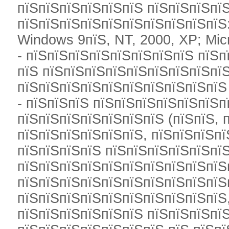
пїЅпїЅпїЅпїЅпїЅпїЅ пїЅпїЅпїЅпї
пїЅпїЅпїЅпїЅпїЅпїЅпїЅпїЅпїЅпїЅ:
Windows 9пїЅ, NT, 2000, XP; Micro
- пїЅпїЅпїЅпїЅпїЅпїЅпїЅпїЅ пїЅп
пїЅ пїЅпїЅпїЅпїЅпїЅпїЅпїЅпїЅпїЅ
пїЅпїЅпїЅпїЅпїЅпїЅпїЅпїЅпїЅпїЅ
- пїЅпїЅпїЅ пїЅпїЅпїЅпїЅпїЅпїЅп
пїЅпїЅпїЅпїЅпїЅпїЅпїЅ (пїЅпїЅ, 
пїЅпїЅпїЅпїЅпїЅпїЅ, пїЅпїЅпїЅпї
пїЅпїЅпїЅпїЅ пїЅпїЅпїЅпїЅпїЅпїЅ
пїЅпїЅпїЅпїЅпїЅпїЅпїЅпїЅпїЅпїЅ
пїЅпїЅпїЅпїЅпїЅпїЅпїЅпїЅпїЅпїЅ
пїЅпїЅпїЅпїЅпїЅпїЅпїЅпїЅпїЅпїЅ
пїЅпїЅпїЅпїЅпїЅпїЅ пїЅпїЅпїЅпїЅ