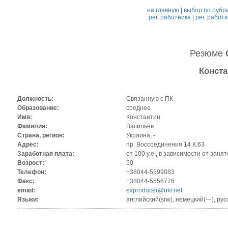
на главную
|
выбор по рубр
рег. работника
|
рег. работ
Резюме
Конста
Должность:
Cвязанную с ПК
Образование:
среднее
Имя:
Константин
Фамилия:
Васильев
Страна, регион:
Украина, -
Адрес:
пр. Воссоединения 14 К.63
Заработная плата:
от 100 у.е., в зависимости от заня
Возрост:
50
Телефон:
+38044-5599083
Факс:
+38044-5556776
email:
exproducer@ukr.net
Языки:
английский(srw), немецкий(---), р