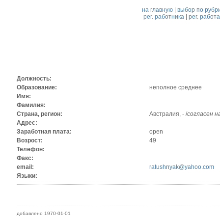
на главную
|
выбор по рубр
рег. работника
|
рег. работ
Должность:
Образование:
неполное среднее
Имя:
Фамилия:
Страна, регион:
Австралия, - /
согласен н
Адрес:
Заработная плата:
open
Возрост:
49
Телефон:
Факс:
email:
ratushnyak@yahoo.com
Языки:
добавлено 1970-01-01