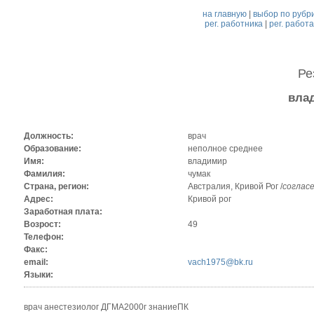
на главную
|
выбор по рубр
рег. работника
|
рег. работ
Ре
вла
Должность:
врач
Образование:
неполное среднее
Имя:
владимир
Фамилия:
чумак
Страна, регион:
Австралия, Кривой Рог /
соглас
Адрес:
Кривой рог
Заработная плата:
Возрост:
49
Телефон:
Факс:
email:
vach1975@bk.ru
Языки:
врач анестезиолог ДГМА2000г знаниеПК