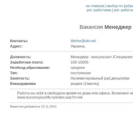
на главную
|
выбор по рубр
рег. работника
|
рег. работ
Вакансия
Mенеджер 
Контакты:
lifeline@ukr.net
Адрес:
Украина,
Должность:
Mенеджер - консультант /Специалис
Заработная плата:
100-10000
Необход.образование:
среднее
Тип:
постоянная
Занятость:
Нелимитировыный раб.день(гибки
Командировки
редкие (1/месяц)
Работа на себя в свободное время из дома или офиса. Возможно че
www.successyourlife.ru/index.asp?n=nik
Вакансия добавлена 15.11.2001