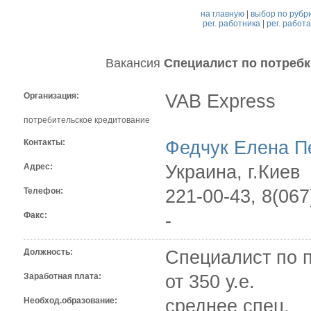
на главную
|
выбор по рубр
рег. работника
|
рег. работ
Вакансия
Специалист по потреб
Организация:
VAB Express
потребительское кредитование
Контакты:
Федчук Елена П
Адрес:
Украина, г.Киев
Телефон:
221-00-43, 8(067
Факс:
-
Должность:
Специалист по 
Заработная плата:
от 350 у.е.
Необход.образование:
среднее спец.