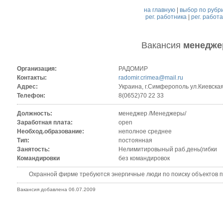
на главную
|
выбор по рубр
рег. работника
|
рег. работ
Вакансия
менедже
Организация:
РАДОМИР
Контакты:
radomir.crimea@mail.ru
Адрес:
Украина, г.Симферополь ул.Киевская
Телефон:
8(0652)70 22 33
Должность:
менеджер /Менеджеры/
Заработная плата:
open
Необход.образование:
неполное среднее
Тип:
постоянная
Занятость:
Нелимитировыный раб.день(гибки
Командировки
без командировок
Охранной фирме требуются энергичные люди по поиску объектов под
Вакансия добавлена 06.07.2009