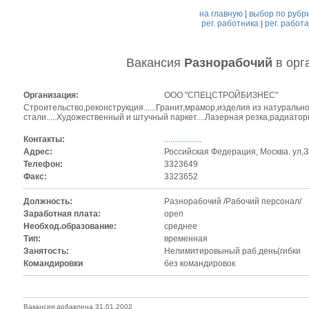
на главную
|
выбор по рубр
рег. работника
|
рег. работ
Вакансия
Разнорабочий
в орг
Организация:
ООО "СПЕЦСТРОЙБИЗНЕС"
Строительство,реконструкция......Гранит,мрамор,изделия из натуральн
стали.....Художественный и штучный паркет....Лазерная резка,радиатор
Контакты:
..................
Адрес:
Российская Федерация, Москва. ул,Зю
Телефон:
3323649
Факс:
3323652
Должность:
Разнорабочий /Рабочий персонал/
Заработная плата:
open
Необход.образование:
среднее
Тип:
временная
Занятость:
Нелимитировыный раб.день(гибки
Командировки
без командировок
Вакансия добавлена 31.01.2002