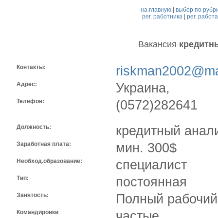
на главную
|
выбор по рубр
рег. работника
|
рег. работ
Вакансия
кредитн
Контакты:
riskman2002@mai
Адрес:
Украина,
Телефон:
(0572)282641
Должность:
кредитный анал
Заработная плата:
мин. 300$
Необход.образование:
специалист
Тип:
постоянная
Занятость:
Полный рабочий
Командировки
частые