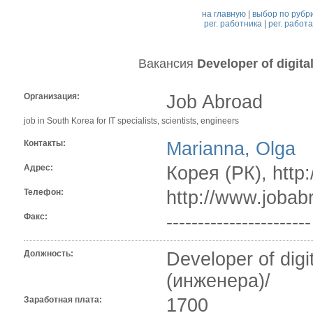
на главную
|
выбор по рубр
рег. работника
|
рег. работ
Вакансия
Developer of digita
Организация:
Job Abroad
job in South Korea for IT specialists, scientists, engineers
Контакты:
Marianna, Olga
Адрес:
Корея (РК), http
Телефон:
http://www.jobab
Факс:
-----------------------
Должность:
Developer of dig
(инженера)/
Заработная плата:
1700